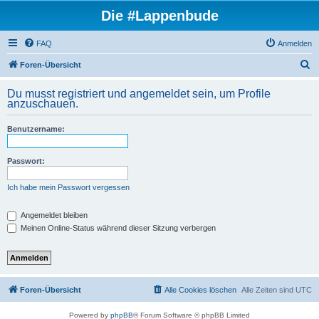
Die #Lappenbude
FAQ
Anmelden
S
Foren-Übersicht
u
Du musst registriert und angemeldet sein, um Profile
c
anzuschauen.
h
Benutzername:
e
Passwort:
Ich habe mein Passwort vergessen
Angemeldet bleiben
Meinen Online-Status während dieser Sitzung verbergen
Foren-Übersicht
Alle Cookies löschen
Alle Zeiten sind
UTC
Powered by
phpBB
® Forum Software © phpBB Limited