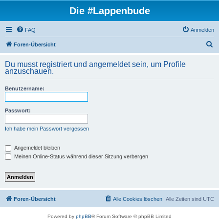
Die #Lappenbude
FAQ
Anmelden
S
Foren-Übersicht
u
Du musst registriert und angemeldet sein, um Profile
c
anzuschauen.
h
Benutzername:
e
Passwort:
Ich habe mein Passwort vergessen
Angemeldet bleiben
Meinen Online-Status während dieser Sitzung verbergen
Foren-Übersicht
Alle Cookies löschen
Alle Zeiten sind
UTC
Powered by
phpBB
® Forum Software © phpBB Limited