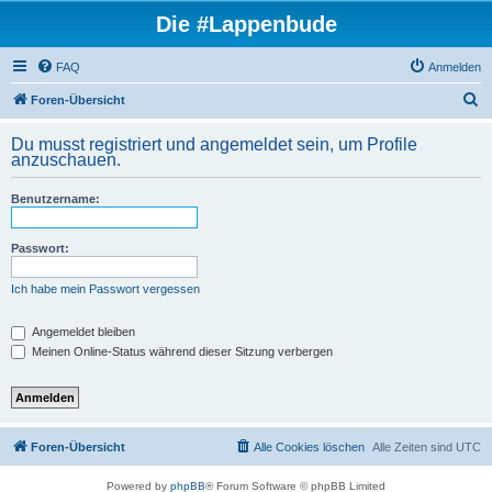
Die #Lappenbude
FAQ
Anmelden
S
Foren-Übersicht
u
Du musst registriert und angemeldet sein, um Profile
c
anzuschauen.
h
Benutzername:
e
Passwort:
Ich habe mein Passwort vergessen
Angemeldet bleiben
Meinen Online-Status während dieser Sitzung verbergen
Foren-Übersicht
Alle Cookies löschen
Alle Zeiten sind
UTC
Powered by
phpBB
® Forum Software © phpBB Limited