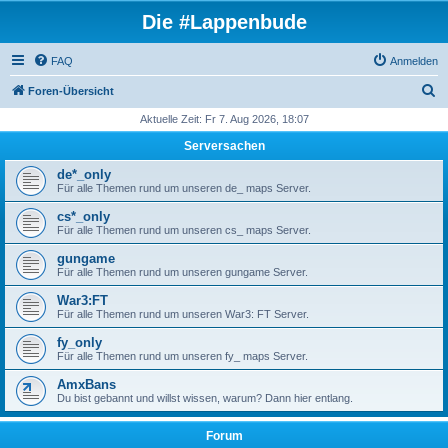
Die #Lappenbude
FAQ
Anmelden
S
Foren-Übersicht
u
Aktuelle Zeit: Fr 7. Aug 2026, 18:07
c
Serversachen
h
de*_only
e
Für alle Themen rund um unseren de_ maps Server.
cs*_only
Für alle Themen rund um unseren cs_ maps Server.
gungame
Für alle Themen rund um unseren gungame Server.
War3:FT
Für alle Themen rund um unseren War3: FT Server.
fy_only
Für alle Themen rund um unseren fy_ maps Server.
AmxBans
Du bist gebannt und willst wissen, warum? Dann hier entlang.
Forum