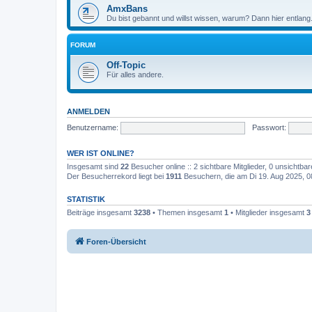
AmxBans
Du bist gebannt und willst wissen, warum? Dann hier entlang
FORUM
Off-Topic
Für alles andere.
ANMELDEN
Benutzername:
Passwort:
WER IST ONLINE?
Insgesamt sind
22
Besucher online :: 2 sichtbare Mitglieder, 0 unsichtba
Der Besucherrekord liegt bei
1911
Besuchern, die am Di 19. Aug 2025, 08:
STATISTIK
Beiträge insgesamt
3238
• Themen insgesamt
1
• Mitglieder insgesamt
3
Foren-Übersicht