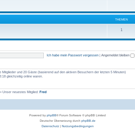
h
m
n
.
e
e
m
n
THEMEN
e
T
1
n
h
e
m
Ich habe mein Passwort vergessen
|
Angemeldet bleiben
e
n
re Mitglieder und 20 Gäste (basierend auf den aktiven Besuchern der letzten 5 Minuten)
18 gleichzeitig online waren.
• Unser neuestes Mitglied:
Fred
Powered by
phpBB
® Forum Software © phpBB Limited
Deutsche Übersetzung durch
phpBB.de
Datenschutz
|
Nutzungsbedingungen