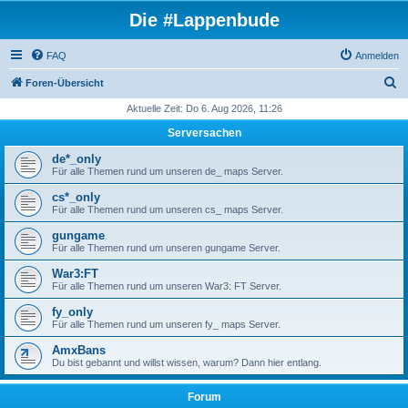
Die #Lappenbude
FAQ
Anmelden
S
Foren-Übersicht
u
Aktuelle Zeit: Do 6. Aug 2026, 11:26
c
Serversachen
h
de*_only
e
Für alle Themen rund um unseren de_ maps Server.
cs*_only
Für alle Themen rund um unseren cs_ maps Server.
gungame
Für alle Themen rund um unseren gungame Server.
War3:FT
Für alle Themen rund um unseren War3: FT Server.
fy_only
Für alle Themen rund um unseren fy_ maps Server.
AmxBans
Du bist gebannt und willst wissen, warum? Dann hier entlang.
Forum