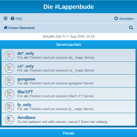
Die #Lappenbude
FAQ
Anmelden
S
Foren-Übersicht
u
Aktuelle Zeit: Fr 7. Aug 2026, 10:16
c
Serversachen
h
de*_only
e
Für alle Themen rund um unseren de_ maps Server.
cs*_only
Für alle Themen rund um unseren cs_ maps Server.
gungame
Für alle Themen rund um unseren gungame Server.
War3:FT
Für alle Themen rund um unseren War3: FT Server.
fy_only
Für alle Themen rund um unseren fy_ maps Server.
AmxBans
Du bist gebannt und willst wissen, warum? Dann hier entlang.
Forum