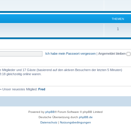
h
m
n
.
e
e
m
n
THEMEN
e
T
1
n
h
e
m
Ich habe mein Passwort vergessen
|
Angemeldet bleiben
e
n
re Mitglieder und 17 Gäste (basierend auf den aktiven Besuchern der letzten 5 Minuten)
18 gleichzeitig online waren.
• Unser neuestes Mitglied:
Fred
Powered by
phpBB
® Forum Software © phpBB Limited
Deutsche Übersetzung durch
phpBB.de
Datenschutz
|
Nutzungsbedingungen