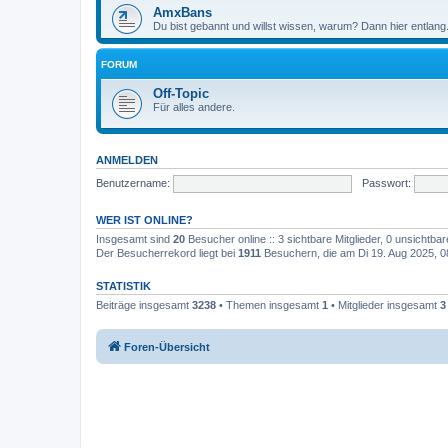
AmxBans
Du bist gebannt und willst wissen, warum? Dann hier entlang
FORUM
Off-Topic
Für alles andere.
ANMELDEN
Benutzername:
Passwort:
WER IST ONLINE?
Insgesamt sind
20
Besucher online :: 3 sichtbare Mitglieder, 0 unsichtba
Der Besucherrekord liegt bei
1911
Besuchern, die am Di 19. Aug 2025, 08:
STATISTIK
Beiträge insgesamt
3238
• Themen insgesamt
1
• Mitglieder insgesamt
3
Foren-Übersicht