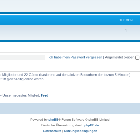
h
m
n
.
e
e
m
n
THEMEN
e
T
1
n
h
e
m
Ich habe mein Passwort vergessen
|
Angemeldet bleiben
e
n
re Mitglieder und 22 Gäste (basierend auf den aktiven Besuchern der letzten 5 Minuten)
18 gleichzeitig online waren.
• Unser neuestes Mitglied:
Fred
Powered by
phpBB
® Forum Software © phpBB Limited
Deutsche Übersetzung durch
phpBB.de
Datenschutz
|
Nutzungsbedingungen