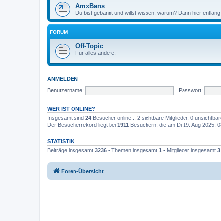
AmxBans
Du bist gebannt und willst wissen, warum? Dann hier entlang
FORUM
Off-Topic
Für alles andere.
ANMELDEN
Benutzername:
Passwort:
WER IST ONLINE?
Insgesamt sind
24
Besucher online :: 2 sichtbare Mitglieder, 0 unsichtba
Der Besucherrekord liegt bei
1911
Besuchern, die am Di 19. Aug 2025, 08:
STATISTIK
Beiträge insgesamt
3236
• Themen insgesamt
1
• Mitglieder insgesamt
3
Foren-Übersicht