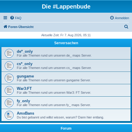
Die #Lappenbude
FAQ
Anmelden
S
Foren-Übersicht
u
Aktuelle Zeit: Fr 7. Aug 2026, 05:11
c
Serversachen
h
de*_only
e
Für alle Themen rund um unseren de_ maps Server.
cs*_only
Für alle Themen rund um unseren cs_ maps Server.
gungame
Für alle Themen rund um unseren gungame Server.
War3:FT
Für alle Themen rund um unseren War3: FT Server.
fy_only
Für alle Themen rund um unseren fy_ maps Server.
AmxBans
Du bist gebannt und willst wissen, warum? Dann hier entlang.
Forum