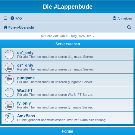
Die #Lappenbude
FAQ
Anmelden
S
Foren-Übersicht
u
Aktuelle Zeit: Mo 10. Aug 2026, 10:17
c
Serversachen
h
de*_only
e
Für alle Themen rund um unseren de_ maps Server.
cs*_only
Für alle Themen rund um unseren cs_ maps Server.
gungame
Für alle Themen rund um unseren gungame Server.
War3:FT
Für alle Themen rund um unseren War3: FT Server.
fy_only
Für alle Themen rund um unseren fy_ maps Server.
AmxBans
Du bist gebannt und willst wissen, warum? Dann hier entlang.
Forum