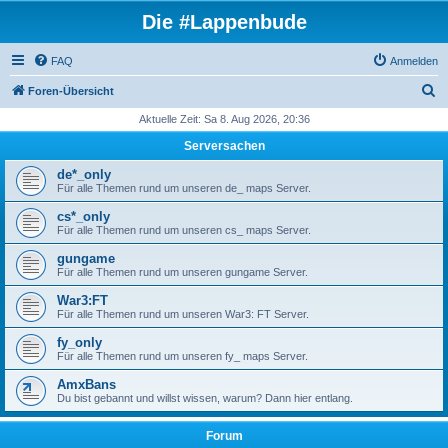
Die #Lappenbude
FAQ
Anmelden
S
Foren-Übersicht
u
Aktuelle Zeit: Sa 8. Aug 2026, 20:36
c
Serversachen
h
de*_only
e
Für alle Themen rund um unseren de_ maps Server.
cs*_only
Für alle Themen rund um unseren cs_ maps Server.
gungame
Für alle Themen rund um unseren gungame Server.
War3:FT
Für alle Themen rund um unseren War3: FT Server.
fy_only
Für alle Themen rund um unseren fy_ maps Server.
AmxBans
Du bist gebannt und willst wissen, warum? Dann hier entlang.
Forum