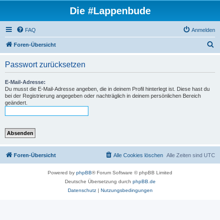
Die #Lappenbude
FAQ
Anmelden
S
Foren-Übersicht
u
Passwort zurücksetzen
c
h
E-Mail-Adresse:
Du musst die E-Mail-Adresse angeben, die in deinem Profil hinterlegt ist. Diese hast du
e
bei der Registrierung angegeben oder nachträglich in deinem persönlichen Bereich
geändert.
Foren-Übersicht
Alle Cookies löschen
Alle Zeiten sind
UTC
Powered by
phpBB
® Forum Software © phpBB Limited
Deutsche Übersetzung durch
phpBB.de
Datenschutz
|
Nutzungsbedingungen