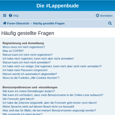
Die #Lappenbude
FAQ
Anmelden
S
Foren-Übersicht
Häufig gestellte Fragen
u
Häufig gestellte Fragen
c
h
Registrierung und Anmeldung
Wozu muss ich mich registrieren?
e
Was ist COPPA?
Warum kann ich mich nicht registrieren?
Ich habe mich registriert, kann mich aber nicht anmelden!
Warum kann ich mich nicht anmelden?
Ich habe mich vor einiger Zeit registriert, kann mich aber nicht mehr anmelden?!
Ich habe mein Passwort vergessen!
Warum werde ich automatisch abgemeldet?
Wozu ist die Funktion „Alle Cookies löschen“?
Benutzerpräferenzen und -einstellungen
Wie kann ich meine Einstellungen ändern?
Wie kann ich verhindern, dass mein Benutzername in der Online-Liste auftaucht?
Die Forenuhr geht falsch!
Ich habe die Zeitzone eingestellt, aber die Forenuhr geht immer noch falsch!
Meine Sprache steht auf diesem Board nicht zur Auswahl!
Was sind das für Bilder, die bei meinem Benutzernamen angezeigt werden?
Wie verwende ich einen Avatar?