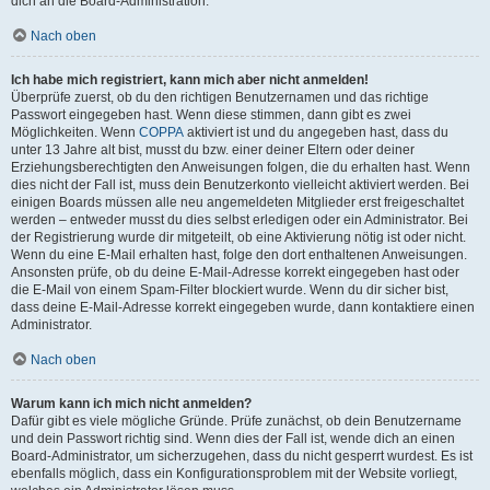
dich an die Board-Administration.
Nach oben
Ich habe mich registriert, kann mich aber nicht anmelden!
Überprüfe zuerst, ob du den richtigen Benutzernamen und das richtige
Passwort eingegeben hast. Wenn diese stimmen, dann gibt es zwei
Möglichkeiten. Wenn
COPPA
aktiviert ist und du angegeben hast, dass du
unter 13 Jahre alt bist, musst du bzw. einer deiner Eltern oder deiner
Erziehungsberechtigten den Anweisungen folgen, die du erhalten hast. Wenn
dies nicht der Fall ist, muss dein Benutzerkonto vielleicht aktiviert werden. Bei
einigen Boards müssen alle neu angemeldeten Mitglieder erst freigeschaltet
werden – entweder musst du dies selbst erledigen oder ein Administrator. Bei
der Registrierung wurde dir mitgeteilt, ob eine Aktivierung nötig ist oder nicht.
Wenn du eine E-Mail erhalten hast, folge den dort enthaltenen Anweisungen.
Ansonsten prüfe, ob du deine E-Mail-Adresse korrekt eingegeben hast oder
die E-Mail von einem Spam-Filter blockiert wurde. Wenn du dir sicher bist,
dass deine E-Mail-Adresse korrekt eingegeben wurde, dann kontaktiere einen
Administrator.
Nach oben
Warum kann ich mich nicht anmelden?
Dafür gibt es viele mögliche Gründe. Prüfe zunächst, ob dein Benutzername
und dein Passwort richtig sind. Wenn dies der Fall ist, wende dich an einen
Board-Administrator, um sicherzugehen, dass du nicht gesperrt wurdest. Es ist
ebenfalls möglich, dass ein Konfigurationsproblem mit der Website vorliegt,