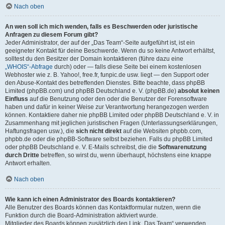
Nach oben
An wen soll ich mich wenden, falls es Beschwerden oder juristische
Anfragen zu diesem Forum gibt?
Jeder Administrator, der auf der „Das Team“-Seite aufgeführt ist, ist ein
geeigneter Kontakt für deine Beschwerde. Wenn du so keine Antwort erhältst,
solltest du den Besitzer der Domain kontaktieren (führe dazu eine
„WHOIS“-Abfrage
durch) oder — falls diese Seite bei einem kostenlosen
Webhoster wie z. B. Yahoo!, free.fr, funpic.de usw. liegt — den Support oder
den Abuse-Kontakt des betreffenden Dienstes. Bitte beachte, dass phpBB
Limited (phpBB.com) und phpBB Deutschland e. V. (phpBB.de)
absolut keinen
Einfluss
auf die Benutzung oder den oder die Benutzer der Forensoftware
haben und dafür in keiner Weise zur Verantwortung herangezogen werden
können. Kontaktiere daher nie phpBB Limited oder phpBB Deutschland e. V. in
Zusammenhang mit jeglichen juristischen Fragen (Unterlassungserklärungen,
Haftungsfragen usw.), die
sich nicht direkt
auf die Websiten phpbb.com,
phpbb.de oder die phpBB-Software selbst beziehen. Falls du phpBB Limited
oder phpBB Deutschland e. V. E-Mails schreibst, die die
Softwarenutzung
durch Dritte
betreffen, so wirst du, wenn überhaupt, höchstens eine knappe
Antwort erhalten.
Nach oben
Wie kann ich einen Administrator des Boards kontaktieren?
Alle Benutzer des Boards können das Kontaktformular nutzen, wenn die
Funktion durch die Board-Administration aktiviert wurde.
Mitglieder des Boards können zusätzlich den Link „Das Team“ verwenden.