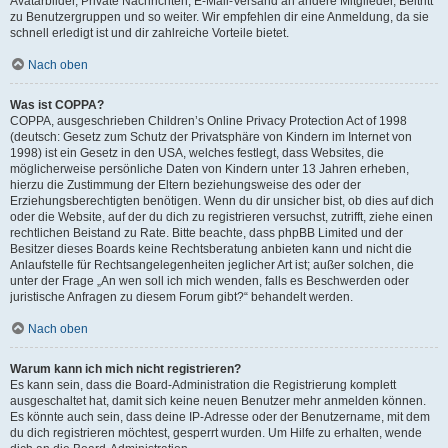
Avatarbilder, Private Nachrichten, E-Mail-Versand an andere Mitglieder, Beitritt
zu Benutzergruppen und so weiter. Wir empfehlen dir eine Anmeldung, da sie
schnell erledigt ist und dir zahlreiche Vorteile bietet.
Nach oben
Was ist COPPA?
COPPA, ausgeschrieben Children’s Online Privacy Protection Act of 1998
(deutsch: Gesetz zum Schutz der Privatsphäre von Kindern im Internet von
1998) ist ein Gesetz in den USA, welches festlegt, dass Websites, die
möglicherweise persönliche Daten von Kindern unter 13 Jahren erheben,
hierzu die Zustimmung der Eltern beziehungsweise des oder der
Erziehungsberechtigten benötigen. Wenn du dir unsicher bist, ob dies auf dich
oder die Website, auf der du dich zu registrieren versuchst, zutrifft, ziehe einen
rechtlichen Beistand zu Rate. Bitte beachte, dass phpBB Limited und der
Besitzer dieses Boards keine Rechtsberatung anbieten kann und nicht die
Anlaufstelle für Rechtsangelegenheiten jeglicher Art ist; außer solchen, die
unter der Frage „An wen soll ich mich wenden, falls es Beschwerden oder
juristische Anfragen zu diesem Forum gibt?“ behandelt werden.
Nach oben
Warum kann ich mich nicht registrieren?
Es kann sein, dass die Board-Administration die Registrierung komplett
ausgeschaltet hat, damit sich keine neuen Benutzer mehr anmelden können.
Es könnte auch sein, dass deine IP-Adresse oder der Benutzername, mit dem
du dich registrieren möchtest, gesperrt wurden. Um Hilfe zu erhalten, wende