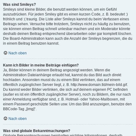
Was sind Smileys?
Smileys sind kleine Bilder, die benutzt werden können, um ein Gefühl
auszudrücken. Für jeden Smiley gibt es einen kurzen Code, z. B. bedeutet :)
fröhlich und :( traurig. Die Liste aller Smileys kannst du beim Verfassen eines
Beitrags sehen. Versuche bitte trotzdem, Smileys nicht zu häufig zu benutzen,
sie können einen Beitrag schnell unlesbar machen und ein Moderator könnte
deshalb deinen Beitrag entsprechend überarbeiten oder gar komplett löschen.
Die Board-Administration kann auch die Anzahl der Smileys begrenzen, die du
in einem Beitrag benutzen kannst.
Nach oben
Kann ich Bilder in meine Beiträge einfügen?
Ja, Bilder können in deinem Beitrag angezeigt werden. Wenn die
Administration Dateianhänge erlaubt hat, kannst du das Bild auch direkt
hochladen. Ansonsten musst du zu einem Bild verlinken, das auf einem
öffentlich zugänglichen Server liegt, z. B. http://www.domain.tld/mein-bild.gif.
Du kannst weder Bilder verlinken, die sich auf deinem eigenen PC befinden
(außer es ist ein öffentlich zugänglicher Server), noch zu Bildern, die nur nach
einer Anmeldung verfügbar sind, z. B. Hotmail- oder Yahoo-Mailboxen, mit
einem Passwort geschützte Seiten usw. Um das Bild anzuzeigen, benutze den
BBCode-Tag „[img]“.
Nach oben
Was sind globale Bekanntmachungen?
Globale Bekanntmachungen beinhalten wichtige Informationen, deshalb