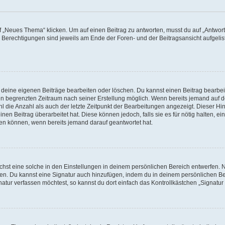
„Neues Thema“ klicken. Um auf einen Beitrag zu antworten, musst du auf „Antworte
e Berechtigungen sind jeweils am Ende der Foren- und der Beitragsansicht aufgeliste
r deine eigenen Beiträge bearbeiten oder löschen. Du kannst einen Beitrag bearbe
inen begrenzten Zeitraum nach seiner Erstellung möglich. Wenn bereits jemand auf de
 die Anzahl als auch der letzte Zeitpunkt der Bearbeitungen angezeigt. Dieser Hi
en Beitrag überarbeitet hat. Diese können jedoch, falls sie es für nötig halten, ei
hen können, wenn bereits jemand darauf geantwortet hat.
st eine solche in den Einstellungen in deinem persönlichen Bereich entwerfen. Na
eren. Du kannst eine Signatur auch hinzufügen, indem du in deinem persönlichen 
atur verfassen möchtest, so kannst du dort einfach das Kontrollkästchen „Signatu