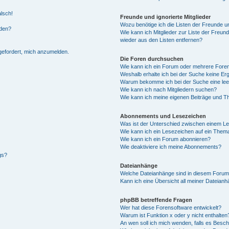
alsch!
Freunde und ignorierte Mitglieder
Wozu benötige ich die Listen der Freunde un
rden?
Wie kann ich Mitglieder zur Liste der Freund
wieder aus den Listen entfernen?
fgefordert, mich anzumelden.
Die Foren durchsuchen
Wie kann ich ein Forum oder mehrere For
Weshalb erhalte ich bei der Suche keine Er
Warum bekomme ich bei der Suche eine lee
Wie kann ich nach Mitgliedern suchen?
Wie kann ich meine eigenen Beiträge und T
Abonnements und Lesezeichen
Was ist der Unterschied zwischen einem L
Wie kann ich ein Lesezeichen auf ein Them
Wie kann ich ein Forum abonnieren?
Wie deaktiviere ich meine Abonnements?
gs?
Dateianhänge
Welche Dateianhänge sind in diesem Forum
Kann ich eine Übersicht all meiner Dateian
phpBB betreffende Fragen
Wer hat diese Forensoftware entwickelt?
Warum ist Funktion x oder y nicht enthalten
An wen soll ich mich wenden, falls es Besc