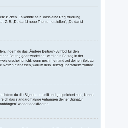
n“ klicken. Es könnte sein, dass eine Registrierung
t. Z. B. „Du darfst neue Themen erstellen“, „Du darfst
iten, indem du das „Ändere Beitrag“-Symbol für den
inen Beitrag geantwortet hat, wird dein Beitrag in der
nweis erscheint nicht, wenn noch niemand auf deinen Beitrag
ne Notiz hinterlassen, warum dein Beitrag überarbeitet wurde.
chdem du die Signatur erstellt und gespeichert hast, kannst
Bereich das standardmäßige Anhängen deiner Signatur
r anhängen“ wieder deaktivieren.