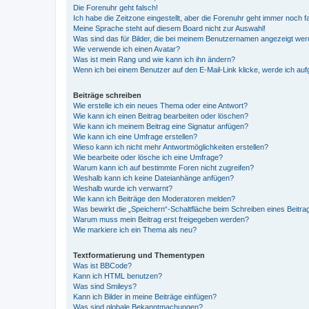
Die Forenuhr geht falsch!
Ich habe die Zeitzone eingestellt, aber die Forenuhr geht immer noch f
Meine Sprache steht auf diesem Board nicht zur Auswahl!
Was sind das für Bilder, die bei meinem Benutzernamen angezeigt we
Wie verwende ich einen Avatar?
Was ist mein Rang und wie kann ich ihn ändern?
Wenn ich bei einem Benutzer auf den E-Mail-Link klicke, werde ich au
Beiträge schreiben
Wie erstelle ich ein neues Thema oder eine Antwort?
Wie kann ich einen Beitrag bearbeiten oder löschen?
Wie kann ich meinem Beitrag eine Signatur anfügen?
Wie kann ich eine Umfrage erstellen?
Wieso kann ich nicht mehr Antwortmöglichkeiten erstellen?
Wie bearbeite oder lösche ich eine Umfrage?
Warum kann ich auf bestimmte Foren nicht zugreifen?
Weshalb kann ich keine Dateianhänge anfügen?
Weshalb wurde ich verwarnt?
Wie kann ich Beiträge den Moderatoren melden?
Was bewirkt die „Speichern“-Schaltfläche beim Schreiben eines Beitra
Warum muss mein Beitrag erst freigegeben werden?
Wie markiere ich ein Thema als neu?
Textformatierung und Thementypen
Was ist BBCode?
Kann ich HTML benutzen?
Was sind Smileys?
Kann ich Bilder in meine Beiträge einfügen?
Was sind globale Bekanntmachungen?