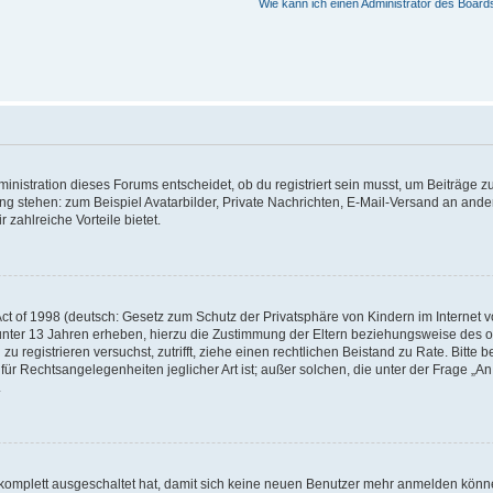
Wie kann ich einen Administrator des Board
istration dieses Forums entscheidet, ob du registriert sein musst, um Beiträge zu s
ung stehen: zum Beispiel Avatarbilder, Private Nachrichten, E-Mail-Versand an ander
 zahlreiche Vorteile bietet.
t of 1998 (deutsch: Gesetz zum Schutz der Privatsphäre von Kindern im Internet vo
unter 13 Jahren erheben, hierzu die Zustimmung der Eltern beziehungsweise des o
h zu registrieren versuchst, zutrifft, ziehe einen rechtlichen Beistand zu Rate. Bit
für Rechtsangelegenheiten jeglicher Art ist; außer solchen, die unter der Frage „
.
g komplett ausgeschaltet hat, damit sich keine neuen Benutzer mehr anmelden könn