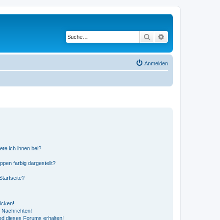
Suche
Erweiterte Suche
Anmelden
ete ich ihnen bei?
en farbig dargestellt?
tartseite?
icken!
 Nachrichten!
ed dieses Forums erhalten!