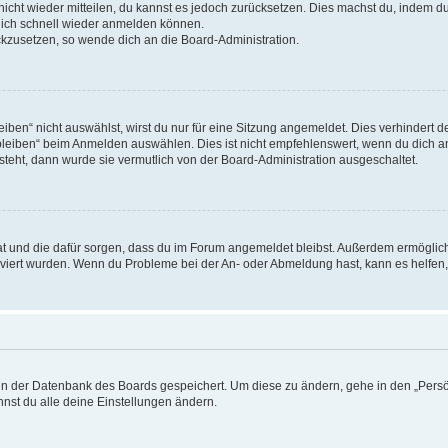
 nicht wieder mitteilen, du kannst es jedoch zurücksetzen. Dies machst du, indem 
 dich schnell wieder anmelden können.
ückzusetzen, so wende dich an die Board-Administration.
en“ nicht auswählst, wirst du nur für eine Sitzung angemeldet. Dies verhindert 
leiben“ beim Anmelden auswählen. Dies ist nicht empfehlenswert, wenn du dich an
 steht, dann wurde sie vermutlich von der Board-Administration ausgeschaltet.
 hat und die dafür sorgen, dass du im Forum angemeldet bleibst. Außerdem ermögli
tiviert wurden. Wenn du Probleme bei der An- oder Abmeldung hast, kann es helfen
n in der Datenbank des Boards gespeichert. Um diese zu ändern, gehe in den „Persö
nst du alle deine Einstellungen ändern.