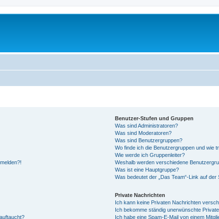
Benutzer-Stufen und Gruppen
Was sind Administratoren?
Was sind Moderatoren?
Was sind Benutzergruppen?
Wo finde ich die Benutzergruppen und wie tr
Wie werde ich Gruppenleiter?
anmelden?!
Weshalb werden verschiedene Benutzergrupp
Was ist eine Hauptgruppe?
Was bedeutet der „Das Team“-Link auf der S
Private Nachrichten
Ich kann keine Privaten Nachrichten versch
Ich bekomme ständig unerwünschte Private
auftaucht?
Ich habe eine Spam-E-Mail von einem Mitgli