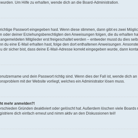
 wurden. Um Hilfe zu erhalten, wende dich an die Board-Administration.
 richtige Passwort eingegeben hast. Wenn diese stimmen, dann gibt es zwei Mögl
tern oder deiner Erziehungsberechtigten den Anweisungen folgen, die du erhalten ha
u angemeldeten Mitglieder erst freigeschaltet werden – entweder musst du dies selbs
. Wenn du eine E-Mail erhalten hast, folge den dort enthaltenen Anweisungen. Ansons
 dir sicher bist, dass deine E-Mail-Adresse korrekt eingegeben wurde, dann kontak
Benutzername und dein Passwort richtig sind. Wenn dies der Fall ist, wende dich a
ionsproblem mit der Website vorliegt, welches ein Administrator lösen muss.
icht mehr anmelden?!
erschieden Gründen deaktiviert oder gelöscht hat. Außerdem löschen viele Boards r
triere dich einfach erneut und nimm aktiv an den Diskussionen teil!