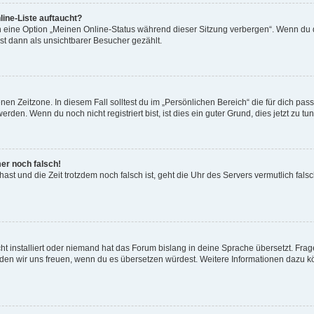
ine-Liste auftaucht?
n eine Option „Meinen Online-Status während dieser Sitzung verbergen“. Wenn du d
st dann als unsichtbarer Besucher gezählt.
en Zeitzone. In diesem Fall solltest du im „Persönlichen Bereich“ die für dich passe
den. Wenn du noch nicht registriert bist, ist dies ein guter Grund, dies jetzt zu tun
mer noch falsch!
t hast und die Zeit trotzdem noch falsch ist, geht die Uhr des Servers vermutlich fal
t installiert oder niemand hat das Forum bislang in deine Sprache übersetzt. Frag
, würden wir uns freuen, wenn du es übersetzen würdest. Weitere Informationen dazu