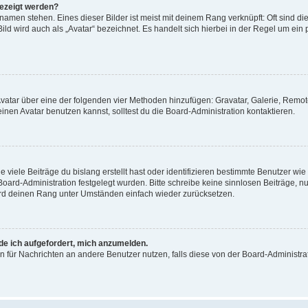
gezeigt werden?
amen stehen. Eines dieser Bilder ist meist mit deinem Rang verknüpft: Oft sind di
ld wird auch als „Avatar“ bezeichnet. Es handelt sich hierbei in der Regel um ein
 Avatar über eine der folgenden vier Methoden hinzufügen: Gravatar, Galerie, Rem
en Avatar benutzen kannst, solltest du die Board-Administration kontaktieren.
viele Beiträge du bislang erstellt hast oder identifizieren bestimmte Benutzer w
 Board-Administration festgelegt wurden. Bitte schreibe keine sinnlosen Beiträge
wird deinen Rang unter Umständen einfach wieder zurücksetzen.
rde ich aufgefordert, mich anzumelden.
ion für Nachrichten an andere Benutzer nutzen, falls diese von der Board-Administ