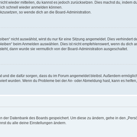
 nicht wieder mitteilen, du kannst es jedoch zurücksetzen. Dies machst du, indem 
 dich schnell wieder anmelden können.
ückzusetzen, so wende dich an die Board-Administration.
en“ nicht auswählst, wirst du nur für eine Sitzung angemeldet. Dies verhindert 
leiben“ beim Anmelden auswählen. Dies ist nicht empfehlenswert, wenn du dich an
 steht, dann wurde sie vermutlich von der Board-Administration ausgeschaltet.
 hat und die dafür sorgen, dass du im Forum angemeldet bleibst. Außerdem ermögli
tiviert wurden. Wenn du Probleme bei der An- oder Abmeldung hast, kann es helfen
n in der Datenbank des Boards gespeichert. Um diese zu ändern, gehe in den „Persö
nst du alle deine Einstellungen ändern.