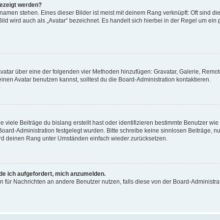
gezeigt werden?
amen stehen. Eines dieser Bilder ist meist mit deinem Rang verknüpft: Oft sind di
ld wird auch als „Avatar“ bezeichnet. Es handelt sich hierbei in der Regel um ein
 Avatar über eine der folgenden vier Methoden hinzufügen: Gravatar, Galerie, Rem
en Avatar benutzen kannst, solltest du die Board-Administration kontaktieren.
viele Beiträge du bislang erstellt hast oder identifizieren bestimmte Benutzer w
 Board-Administration festgelegt wurden. Bitte schreibe keine sinnlosen Beiträge
wird deinen Rang unter Umständen einfach wieder zurücksetzen.
rde ich aufgefordert, mich anzumelden.
ion für Nachrichten an andere Benutzer nutzen, falls diese von der Board-Administ