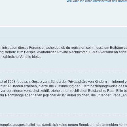
Wie kann ich einen Administrator des Board
istration dieses Forums entscheidet, ob du registriert sein musst, um Beiträge zu s
ung stehen: zum Beispiel Avatarbilder, Private Nachrichten, E-Mail-Versand an ander
 zahlreiche Vorteile bietet.
t of 1998 (deutsch: Gesetz zum Schutz der Privatsphäre von Kindern im Internet vo
unter 13 Jahren erheben, hierzu die Zustimmung der Eltern beziehungsweise des o
h zu registrieren versuchst, zutrifft, ziehe einen rechtlichen Beistand zu Rate. Bit
für Rechtsangelegenheiten jeglicher Art ist; außer solchen, die unter der Frage „
.
g komplett ausgeschaltet hat, damit sich keine neuen Benutzer mehr anmelden könn