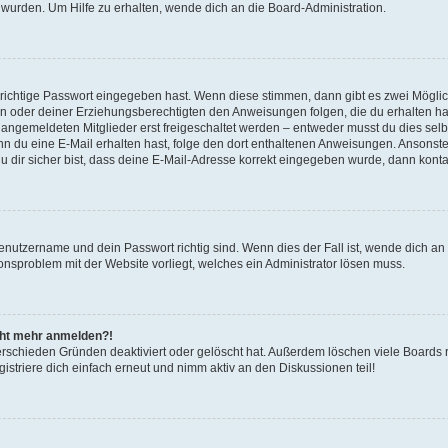
 wurden. Um Hilfe zu erhalten, wende dich an die Board-Administration.
 richtige Passwort eingegeben hast. Wenn diese stimmen, dann gibt es zwei Mögl
tern oder deiner Erziehungsberechtigten den Anweisungen folgen, die du erhalten ha
u angemeldeten Mitglieder erst freigeschaltet werden – entweder musst du dies selbs
. Wenn du eine E-Mail erhalten hast, folge den dort enthaltenen Anweisungen. Ansons
 dir sicher bist, dass deine E-Mail-Adresse korrekt eingegeben wurde, dann kontak
Benutzername und dein Passwort richtig sind. Wenn dies der Fall ist, wende dich a
ionsproblem mit der Website vorliegt, welches ein Administrator lösen muss.
icht mehr anmelden?!
erschieden Gründen deaktiviert oder gelöscht hat. Außerdem löschen viele Boards r
triere dich einfach erneut und nimm aktiv an den Diskussionen teil!