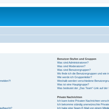
Benutzer-Stufen und Gruppen
Was sind Administratoren?
Was sind Moderatoren?
Was sind Benutzergruppen?
Wo finde ich die Benutzergruppen und wie tr
Wie werde ich Gruppenleiter?
anmelden?!
Weshalb werden verschiedene Benutzergrupp
Was ist eine Hauptgruppe?
Was bedeutet der „Das Team“-Link auf der S
Private Nachrichten
Ich kann keine Privaten Nachrichten versch
Ich bekomme ständig unerwünschte Private
auftaucht?
Ich habe eine Spam-E-Mail von einem Mitgli