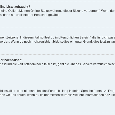
ine-Liste auftaucht?
n eine Option „Meinen Online-Status während dieser Sitzung verbergen“. Wenn du d
st dann als unsichtbarer Besucher gezählt.
en Zeitzone. In diesem Fall solltest du im „Persönlichen Bereich“ die für dich passe
den. Wenn du noch nicht registriert bist, ist dies ein guter Grund, dies jetzt zu tun
mer noch falsch!
t hast und die Zeit trotzdem noch falsch ist, geht die Uhr des Servers vermutlich fal
t installiert oder niemand hat das Forum bislang in deine Sprache übersetzt. Frag
, würden wir uns freuen, wenn du es übersetzen würdest. Weitere Informationen dazu