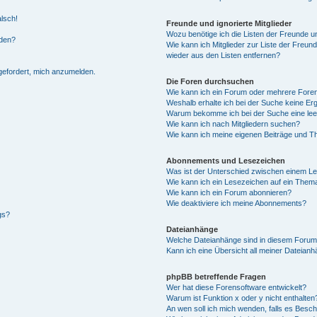
alsch!
Freunde und ignorierte Mitglieder
Wozu benötige ich die Listen der Freunde un
rden?
Wie kann ich Mitglieder zur Liste der Freund
wieder aus den Listen entfernen?
fgefordert, mich anzumelden.
Die Foren durchsuchen
Wie kann ich ein Forum oder mehrere For
Weshalb erhalte ich bei der Suche keine Er
Warum bekomme ich bei der Suche eine lee
Wie kann ich nach Mitgliedern suchen?
Wie kann ich meine eigenen Beiträge und T
Abonnements und Lesezeichen
Was ist der Unterschied zwischen einem L
Wie kann ich ein Lesezeichen auf ein Them
Wie kann ich ein Forum abonnieren?
Wie deaktiviere ich meine Abonnements?
gs?
Dateianhänge
Welche Dateianhänge sind in diesem Forum
Kann ich eine Übersicht all meiner Dateian
phpBB betreffende Fragen
Wer hat diese Forensoftware entwickelt?
Warum ist Funktion x oder y nicht enthalten
An wen soll ich mich wenden, falls es Besc