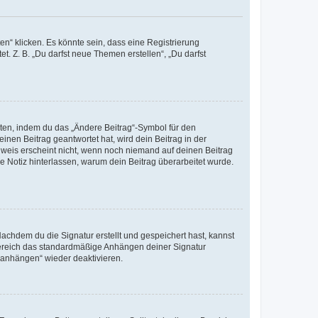
n“ klicken. Es könnte sein, dass eine Registrierung
t. Z. B. „Du darfst neue Themen erstellen“, „Du darfst
iten, indem du das „Ändere Beitrag“-Symbol für den
inen Beitrag geantwortet hat, wird dein Beitrag in der
nweis erscheint nicht, wenn noch niemand auf deinen Beitrag
ne Notiz hinterlassen, warum dein Beitrag überarbeitet wurde.
chdem du die Signatur erstellt und gespeichert hast, kannst
Bereich das standardmäßige Anhängen deiner Signatur
r anhängen“ wieder deaktivieren.