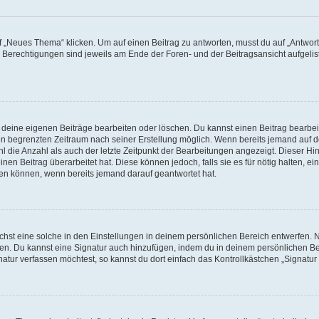
„Neues Thema“ klicken. Um auf einen Beitrag zu antworten, musst du auf „Antworte
e Berechtigungen sind jeweils am Ende der Foren- und der Beitragsansicht aufgeliste
r deine eigenen Beiträge bearbeiten oder löschen. Du kannst einen Beitrag bearbe
inen begrenzten Zeitraum nach seiner Erstellung möglich. Wenn bereits jemand auf de
 die Anzahl als auch der letzte Zeitpunkt der Bearbeitungen angezeigt. Dieser Hi
en Beitrag überarbeitet hat. Diese können jedoch, falls sie es für nötig halten, ei
hen können, wenn bereits jemand darauf geantwortet hat.
st eine solche in den Einstellungen in deinem persönlichen Bereich entwerfen. Na
eren. Du kannst eine Signatur auch hinzufügen, indem du in deinem persönlichen 
atur verfassen möchtest, so kannst du dort einfach das Kontrollkästchen „Signatu