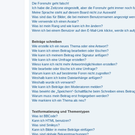
Die Forenuhr geht falsch!
Ich habe die Zeitzone eingestellt, aber die Forenuhr geht immer noch f
Meine Sprache steht auf diesem Board nicht zur Auswahl!
Was sind das für Bilder, die bei meinem Benutzernamen angezeigt we
Wie verwende ich einen Avatar?
Was ist mein Rang und wie kann ich ihn ändern?
Wenn ich bei einem Benutzer auf den E-Mail-Link klicke, werde ich au
Beiträge schreiben
Wie erstelle ich ein neues Thema oder eine Antwort?
Wie kann ich einen Beitrag bearbeiten oder löschen?
Wie kann ich meinem Beitrag eine Signatur anfügen?
Wie kann ich eine Umfrage erstellen?
Wieso kann ich nicht mehr Antwortmöglichkeiten erstellen?
Wie bearbeite oder lösche ich eine Umfrage?
Warum kann ich auf bestimmte Foren nicht zugreifen?
Weshalb kann ich keine Dateianhänge anfügen?
Weshalb wurde ich verwarnt?
Wie kann ich Beiträge den Moderatoren melden?
Was bewirkt die „Speichern“-Schaltfläche beim Schreiben eines Beitra
Warum muss mein Beitrag erst freigegeben werden?
Wie markiere ich ein Thema als neu?
Textformatierung und Thementypen
Was ist BBCode?
Kann ich HTML benutzen?
Was sind Smileys?
Kann ich Bilder in meine Beiträge einfügen?
Was sind globale Bekanntmachungen?