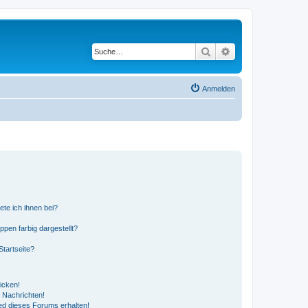
Suche
Erweiterte Suche
Anmelden
ete ich ihnen bei?
en farbig dargestellt?
tartseite?
icken!
 Nachrichten!
ed dieses Forums erhalten!