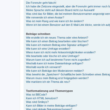
Die Forenuhr geht falsch!
Ich habe die Zeitzone eingestellt, aber die Forenuhr geht immer noch f
Meine Sprache steht auf diesem Board nicht zur Auswahl!
Was sind das für Bilder, die bei meinem Benutzernamen angezeigt we
Wie verwende ich einen Avatar?
Was ist mein Rang und wie kann ich ihn ändern?
Wenn ich bei einem Benutzer auf den E-Mail-Link klicke, werde ich au
Beiträge schreiben
Wie erstelle ich ein neues Thema oder eine Antwort?
Wie kann ich einen Beitrag bearbeiten oder löschen?
Wie kann ich meinem Beitrag eine Signatur anfügen?
Wie kann ich eine Umfrage erstellen?
Wieso kann ich nicht mehr Antwortmöglichkeiten erstellen?
Wie bearbeite oder lösche ich eine Umfrage?
Warum kann ich auf bestimmte Foren nicht zugreifen?
Weshalb kann ich keine Dateianhänge anfügen?
Weshalb wurde ich verwarnt?
Wie kann ich Beiträge den Moderatoren melden?
Was bewirkt die „Speichern“-Schaltfläche beim Schreiben eines Beitra
Warum muss mein Beitrag erst freigegeben werden?
Wie markiere ich ein Thema als neu?
Textformatierung und Thementypen
Was ist BBCode?
Kann ich HTML benutzen?
Was sind Smileys?
Kann ich Bilder in meine Beiträge einfügen?
Was sind globale Bekanntmachungen?