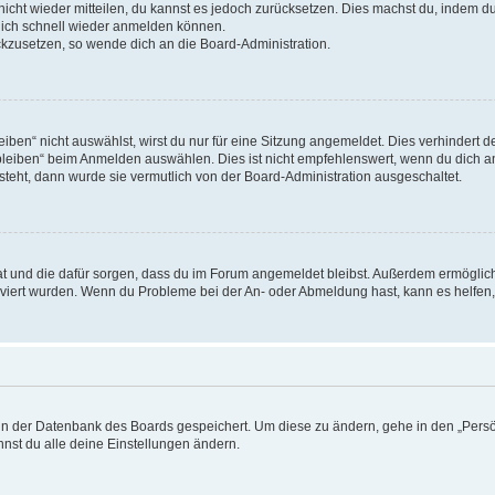
 nicht wieder mitteilen, du kannst es jedoch zurücksetzen. Dies machst du, indem 
 dich schnell wieder anmelden können.
ückzusetzen, so wende dich an die Board-Administration.
en“ nicht auswählst, wirst du nur für eine Sitzung angemeldet. Dies verhindert 
leiben“ beim Anmelden auswählen. Dies ist nicht empfehlenswert, wenn du dich an
 steht, dann wurde sie vermutlich von der Board-Administration ausgeschaltet.
 hat und die dafür sorgen, dass du im Forum angemeldet bleibst. Außerdem ermögli
tiviert wurden. Wenn du Probleme bei der An- oder Abmeldung hast, kann es helfen
n in der Datenbank des Boards gespeichert. Um diese zu ändern, gehe in den „Persö
nst du alle deine Einstellungen ändern.