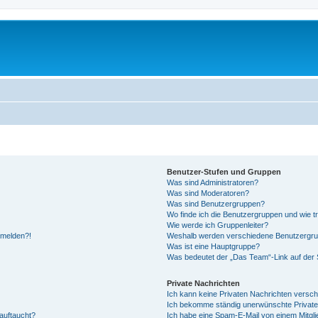
Benutzer-Stufen und Gruppen
Was sind Administratoren?
Was sind Moderatoren?
Was sind Benutzergruppen?
Wo finde ich die Benutzergruppen und wie tr
Wie werde ich Gruppenleiter?
anmelden?!
Weshalb werden verschiedene Benutzergrupp
Was ist eine Hauptgruppe?
Was bedeutet der „Das Team“-Link auf der S
Private Nachrichten
Ich kann keine Privaten Nachrichten versch
Ich bekomme ständig unerwünschte Private
auftaucht?
Ich habe eine Spam-E-Mail von einem Mitgli