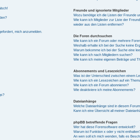
alsch!
Freunde und ignorierte Mitglieder
Wozu benötige ich die Listen der Freunde un
rden?
Wie kann ich Mitglieder zur Liste der Freund
wieder aus den Listen entfernen?
fgefordert, mich anzumelden.
Die Foren durchsuchen
Wie kann ich ein Forum oder mehrere For
Weshalb erhalte ich bei der Suche keine Er
Warum bekomme ich bei der Suche eine lee
Wie kann ich nach Mitgliedern suchen?
Wie kann ich meine eigenen Beiträge und T
Abonnements und Lesezeichen
Was ist der Unterschied zwischen einem L
Wie kann ich ein Lesezeichen auf ein Them
Wie kann ich ein Forum abonnieren?
Wie deaktiviere ich meine Abonnements?
gs?
Dateianhänge
Welche Dateianhänge sind in diesem Forum
Kann ich eine Übersicht all meiner Dateian
phpBB betreffende Fragen
Wer hat diese Forensoftware entwickelt?
Warum ist Funktion x oder y nicht enthalten
An wen soll ich mich wenden, falls es Besc