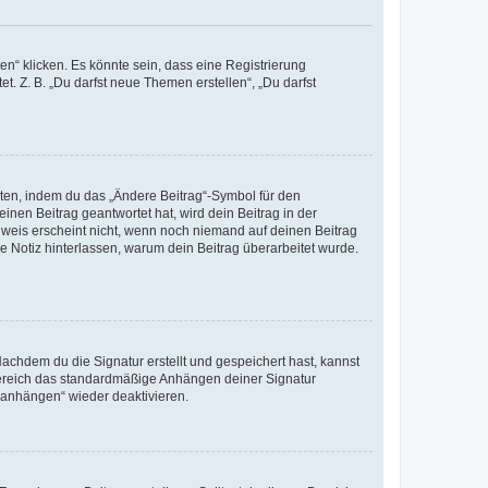
n“ klicken. Es könnte sein, dass eine Registrierung
t. Z. B. „Du darfst neue Themen erstellen“, „Du darfst
iten, indem du das „Ändere Beitrag“-Symbol für den
inen Beitrag geantwortet hat, wird dein Beitrag in der
nweis erscheint nicht, wenn noch niemand auf deinen Beitrag
ne Notiz hinterlassen, warum dein Beitrag überarbeitet wurde.
chdem du die Signatur erstellt und gespeichert hast, kannst
Bereich das standardmäßige Anhängen deiner Signatur
r anhängen“ wieder deaktivieren.