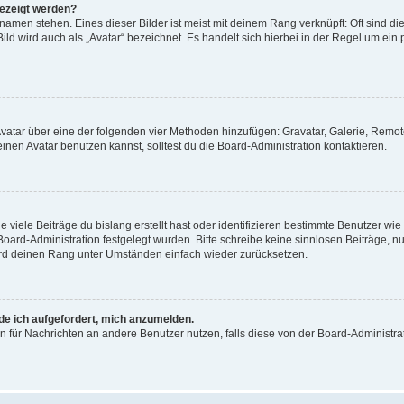
gezeigt werden?
amen stehen. Eines dieser Bilder ist meist mit deinem Rang verknüpft: Oft sind di
ld wird auch als „Avatar“ bezeichnet. Es handelt sich hierbei in der Regel um ein
 Avatar über eine der folgenden vier Methoden hinzufügen: Gravatar, Galerie, Rem
en Avatar benutzen kannst, solltest du die Board-Administration kontaktieren.
viele Beiträge du bislang erstellt hast oder identifizieren bestimmte Benutzer w
 Board-Administration festgelegt wurden. Bitte schreibe keine sinnlosen Beiträge
wird deinen Rang unter Umständen einfach wieder zurücksetzen.
rde ich aufgefordert, mich anzumelden.
ion für Nachrichten an andere Benutzer nutzen, falls diese von der Board-Administ