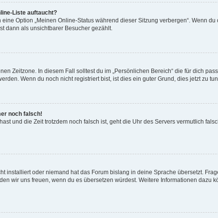
ine-Liste auftaucht?
n eine Option „Meinen Online-Status während dieser Sitzung verbergen“. Wenn du d
st dann als unsichtbarer Besucher gezählt.
en Zeitzone. In diesem Fall solltest du im „Persönlichen Bereich“ die für dich passe
den. Wenn du noch nicht registriert bist, ist dies ein guter Grund, dies jetzt zu tun
mer noch falsch!
t hast und die Zeit trotzdem noch falsch ist, geht die Uhr des Servers vermutlich fal
t installiert oder niemand hat das Forum bislang in deine Sprache übersetzt. Frag
, würden wir uns freuen, wenn du es übersetzen würdest. Weitere Informationen dazu