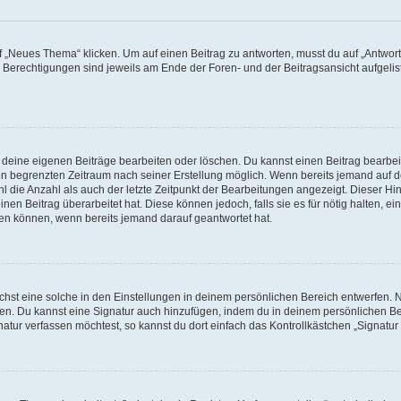
„Neues Thema“ klicken. Um auf einen Beitrag zu antworten, musst du auf „Antworte
e Berechtigungen sind jeweils am Ende der Foren- und der Beitragsansicht aufgeliste
r deine eigenen Beiträge bearbeiten oder löschen. Du kannst einen Beitrag bearbe
inen begrenzten Zeitraum nach seiner Erstellung möglich. Wenn bereits jemand auf de
 die Anzahl als auch der letzte Zeitpunkt der Bearbeitungen angezeigt. Dieser Hi
en Beitrag überarbeitet hat. Diese können jedoch, falls sie es für nötig halten, ei
hen können, wenn bereits jemand darauf geantwortet hat.
st eine solche in den Einstellungen in deinem persönlichen Bereich entwerfen. Na
eren. Du kannst eine Signatur auch hinzufügen, indem du in deinem persönlichen 
atur verfassen möchtest, so kannst du dort einfach das Kontrollkästchen „Signatu