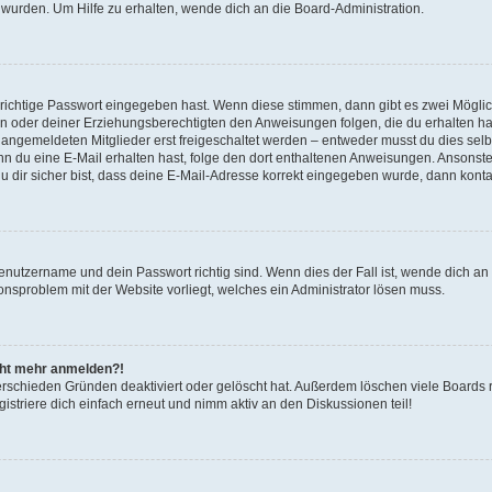
 wurden. Um Hilfe zu erhalten, wende dich an die Board-Administration.
 richtige Passwort eingegeben hast. Wenn diese stimmen, dann gibt es zwei Mögl
tern oder deiner Erziehungsberechtigten den Anweisungen folgen, die du erhalten ha
u angemeldeten Mitglieder erst freigeschaltet werden – entweder musst du dies selbs
. Wenn du eine E-Mail erhalten hast, folge den dort enthaltenen Anweisungen. Ansons
 dir sicher bist, dass deine E-Mail-Adresse korrekt eingegeben wurde, dann kontak
Benutzername und dein Passwort richtig sind. Wenn dies der Fall ist, wende dich a
ionsproblem mit der Website vorliegt, welches ein Administrator lösen muss.
icht mehr anmelden?!
erschieden Gründen deaktiviert oder gelöscht hat. Außerdem löschen viele Boards r
triere dich einfach erneut und nimm aktiv an den Diskussionen teil!