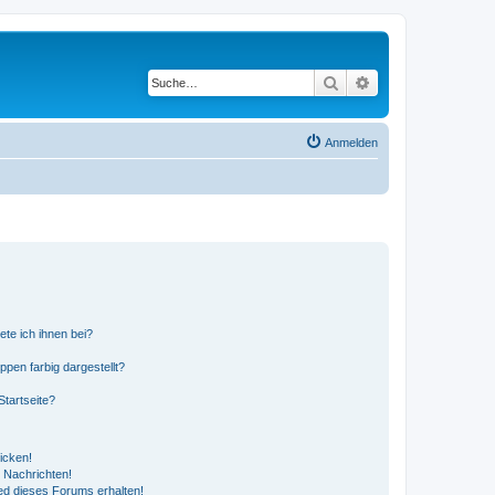
Suche
Erweiterte Suche
Anmelden
ete ich ihnen bei?
en farbig dargestellt?
tartseite?
icken!
 Nachrichten!
ed dieses Forums erhalten!