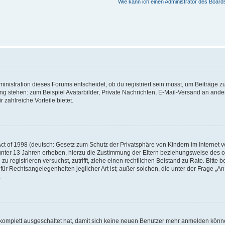
Wie kann ich einen Administrator des Board
istration dieses Forums entscheidet, ob du registriert sein musst, um Beiträge zu s
ung stehen: zum Beispiel Avatarbilder, Private Nachrichten, E-Mail-Versand an ander
 zahlreiche Vorteile bietet.
t of 1998 (deutsch: Gesetz zum Schutz der Privatsphäre von Kindern im Internet vo
unter 13 Jahren erheben, hierzu die Zustimmung der Eltern beziehungsweise des o
h zu registrieren versuchst, zutrifft, ziehe einen rechtlichen Beistand zu Rate. Bit
für Rechtsangelegenheiten jeglicher Art ist; außer solchen, die unter der Frage „
.
g komplett ausgeschaltet hat, damit sich keine neuen Benutzer mehr anmelden könn