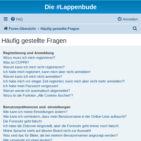
Die #Lappenbude
FAQ
Anmelden
S
Foren-Übersicht
Häufig gestellte Fragen
u
Häufig gestellte Fragen
c
h
Registrierung und Anmeldung
Wozu muss ich mich registrieren?
e
Was ist COPPA?
Warum kann ich mich nicht registrieren?
Ich habe mich registriert, kann mich aber nicht anmelden!
Warum kann ich mich nicht anmelden?
Ich habe mich vor einiger Zeit registriert, kann mich aber nicht mehr anmelden?!
Ich habe mein Passwort vergessen!
Warum werde ich automatisch abgemeldet?
Wozu ist die Funktion „Alle Cookies löschen“?
Benutzerpräferenzen und -einstellungen
Wie kann ich meine Einstellungen ändern?
Wie kann ich verhindern, dass mein Benutzername in der Online-Liste auftaucht?
Die Forenuhr geht falsch!
Ich habe die Zeitzone eingestellt, aber die Forenuhr geht immer noch falsch!
Meine Sprache steht auf diesem Board nicht zur Auswahl!
Was sind das für Bilder, die bei meinem Benutzernamen angezeigt werden?
Wie verwende ich einen Avatar?