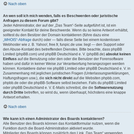
Nach oben
An wen soll ich mich wenden, falls es Beschwerden oder juristische
Anfragen zu diesem Forum gibt?
Jeder Administrator, der auf der „Das Team“-Seite aufgeführt ist, ist ein
geeigneter Kontakt für deine Beschwerde. Wenn du so keine Antwort erhältst,
solltest du den Besitzer der Domain kontaktieren (führe dazu eine
„WHOIS“-Abfrage
durch) oder — falls diese Seite bei einem kostenlosen
Webhoster wie z. B. Yahoo!, free.fr, funpic.de usw. liegt — den Support oder
den Abuse-Kontakt des betreffenden Dienstes. Bitte beachte, dass phpBB
Limited (phpBB.com) und phpBB Deutschland e. V. (phpBB.de)
absolut keinen
Einfluss
auf die Benutzung oder den oder die Benutzer der Forensoftware
haben und dafür in keiner Weise zur Verantwortung herangezogen werden
können. Kontaktiere daher nie phpBB Limited oder phpBB Deutschland e. V. in
Zusammenhang mit jeglichen juristischen Fragen (Unterlassungserklärungen,
Haftungsfragen usw.), die
sich nicht direkt
auf die Websiten phpbb.com,
phpbb.de oder die phpBB-Software selbst beziehen. Falls du phpBB Limited
oder phpBB Deutschland e. V. E-Mails schreibst, die die
Softwarenutzung
durch Dritte
betreffen, so wirst du, wenn überhaupt, höchstens eine knappe
Antwort erhalten.
Nach oben
Wie kann ich einen Administrator des Boards kontaktieren?
Alle Benutzer des Boards können das Kontaktformular nutzen, wenn die
Funktion durch die Board-Administration aktiviert wurde.
Mitglieder des Boards können zusätzlich den Link „Das Team“ verwenden.