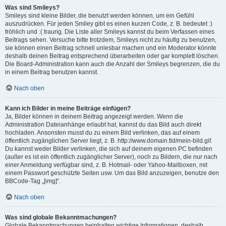
Was sind Smileys?
Smileys sind kleine Bilder, die benutzt werden können, um ein Gefühl
auszudrücken. Für jeden Smiley gibt es einen kurzen Code, z. B. bedeutet :)
fröhlich und :( traurig. Die Liste aller Smileys kannst du beim Verfassen eines
Beitrags sehen. Versuche bitte trotzdem, Smileys nicht zu häufig zu benutzen,
sie können einen Beitrag schnell unlesbar machen und ein Moderator könnte
deshalb deinen Beitrag entsprechend überarbeiten oder gar komplett löschen.
Die Board-Administration kann auch die Anzahl der Smileys begrenzen, die du
in einem Beitrag benutzen kannst.
Nach oben
Kann ich Bilder in meine Beiträge einfügen?
Ja, Bilder können in deinem Beitrag angezeigt werden. Wenn die
Administration Dateianhänge erlaubt hat, kannst du das Bild auch direkt
hochladen. Ansonsten musst du zu einem Bild verlinken, das auf einem
öffentlich zugänglichen Server liegt, z. B. http://www.domain.tld/mein-bild.gif.
Du kannst weder Bilder verlinken, die sich auf deinem eigenen PC befinden
(außer es ist ein öffentlich zugänglicher Server), noch zu Bildern, die nur nach
einer Anmeldung verfügbar sind, z. B. Hotmail- oder Yahoo-Mailboxen, mit
einem Passwort geschützte Seiten usw. Um das Bild anzuzeigen, benutze den
BBCode-Tag „[img]“.
Nach oben
Was sind globale Bekanntmachungen?
Globale Bekanntmachungen beinhalten wichtige Informationen, deshalb