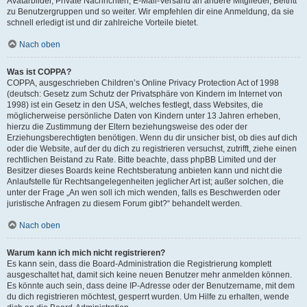
Avatarbilder, Private Nachrichten, E-Mail-Versand an andere Mitglieder, Beitritt
zu Benutzergruppen und so weiter. Wir empfehlen dir eine Anmeldung, da sie
schnell erledigt ist und dir zahlreiche Vorteile bietet.
Nach oben
Was ist COPPA?
COPPA, ausgeschrieben Children’s Online Privacy Protection Act of 1998
(deutsch: Gesetz zum Schutz der Privatsphäre von Kindern im Internet von
1998) ist ein Gesetz in den USA, welches festlegt, dass Websites, die
möglicherweise persönliche Daten von Kindern unter 13 Jahren erheben,
hierzu die Zustimmung der Eltern beziehungsweise des oder der
Erziehungsberechtigten benötigen. Wenn du dir unsicher bist, ob dies auf dich
oder die Website, auf der du dich zu registrieren versuchst, zutrifft, ziehe einen
rechtlichen Beistand zu Rate. Bitte beachte, dass phpBB Limited und der
Besitzer dieses Boards keine Rechtsberatung anbieten kann und nicht die
Anlaufstelle für Rechtsangelegenheiten jeglicher Art ist; außer solchen, die
unter der Frage „An wen soll ich mich wenden, falls es Beschwerden oder
juristische Anfragen zu diesem Forum gibt?“ behandelt werden.
Nach oben
Warum kann ich mich nicht registrieren?
Es kann sein, dass die Board-Administration die Registrierung komplett
ausgeschaltet hat, damit sich keine neuen Benutzer mehr anmelden können.
Es könnte auch sein, dass deine IP-Adresse oder der Benutzername, mit dem
du dich registrieren möchtest, gesperrt wurden. Um Hilfe zu erhalten, wende