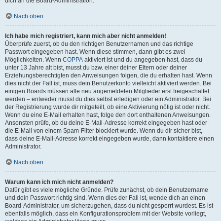
dich an die Board-Administration.
Nach oben
Ich habe mich registriert, kann mich aber nicht anmelden!
Überprüfe zuerst, ob du den richtigen Benutzernamen und das richtige
Passwort eingegeben hast. Wenn diese stimmen, dann gibt es zwei
Möglichkeiten. Wenn
COPPA
aktiviert ist und du angegeben hast, dass du
unter 13 Jahre alt bist, musst du bzw. einer deiner Eltern oder deiner
Erziehungsberechtigten den Anweisungen folgen, die du erhalten hast. Wenn
dies nicht der Fall ist, muss dein Benutzerkonto vielleicht aktiviert werden. Bei
einigen Boards müssen alle neu angemeldeten Mitglieder erst freigeschaltet
werden – entweder musst du dies selbst erledigen oder ein Administrator. Bei
der Registrierung wurde dir mitgeteilt, ob eine Aktivierung nötig ist oder nicht.
Wenn du eine E-Mail erhalten hast, folge den dort enthaltenen Anweisungen.
Ansonsten prüfe, ob du deine E-Mail-Adresse korrekt eingegeben hast oder
die E-Mail von einem Spam-Filter blockiert wurde. Wenn du dir sicher bist,
dass deine E-Mail-Adresse korrekt eingegeben wurde, dann kontaktiere einen
Administrator.
Nach oben
Warum kann ich mich nicht anmelden?
Dafür gibt es viele mögliche Gründe. Prüfe zunächst, ob dein Benutzername
und dein Passwort richtig sind. Wenn dies der Fall ist, wende dich an einen
Board-Administrator, um sicherzugehen, dass du nicht gesperrt wurdest. Es ist
ebenfalls möglich, dass ein Konfigurationsproblem mit der Website vorliegt,