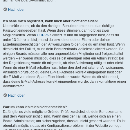
dich an die Board-Administration.
Nach oben
Ich habe mich registriert, kann mich aber nicht anmelden!
Überprüfe zuerst, ob du den richtigen Benutzernamen und das richtige
Passwort eingegeben hast. Wenn diese stimmen, dann gibt es zwei
Möglichkeiten. Wenn
COPPA
aktiviert ist und du angegeben hast, dass du
unter 13 Jahre alt bist, musst du bzw. einer deiner Eltern oder deiner
Erziehungsberechtigten den Anweisungen folgen, die du erhalten hast. Wenn
dies nicht der Fall ist, muss dein Benutzerkonto vielleicht aktiviert werden. Bei
einigen Boards müssen alle neu angemeldeten Mitglieder erst freigeschaltet
werden – entweder musst du dies selbst erledigen oder ein Administrator. Bei
der Registrierung wurde dir mitgeteilt, ob eine Aktivierung nötig ist oder nicht.
Wenn du eine E-Mail erhalten hast, folge den dort enthaltenen Anweisungen.
Ansonsten prüfe, ob du deine E-Mail-Adresse korrekt eingegeben hast oder
die E-Mail von einem Spam-Filter blockiert wurde. Wenn du dir sicher bist,
dass deine E-Mail-Adresse korrekt eingegeben wurde, dann kontaktiere einen
Administrator.
Nach oben
Warum kann ich mich nicht anmelden?
Dafür gibt es viele mögliche Gründe. Prüfe zunächst, ob dein Benutzername
und dein Passwort richtig sind. Wenn dies der Fall ist, wende dich an einen
Board-Administrator, um sicherzugehen, dass du nicht gesperrt wurdest. Es ist
ebenfalls möglich, dass ein Konfigurationsproblem mit der Website vorliegt,