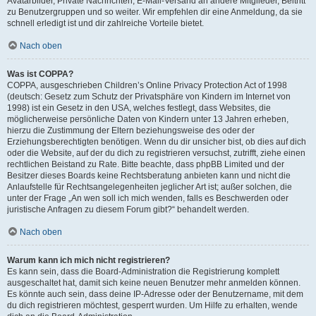
Avatarbilder, Private Nachrichten, E-Mail-Versand an andere Mitglieder, Beitritt
zu Benutzergruppen und so weiter. Wir empfehlen dir eine Anmeldung, da sie
schnell erledigt ist und dir zahlreiche Vorteile bietet.
Nach oben
Was ist COPPA?
COPPA, ausgeschrieben Children’s Online Privacy Protection Act of 1998
(deutsch: Gesetz zum Schutz der Privatsphäre von Kindern im Internet von
1998) ist ein Gesetz in den USA, welches festlegt, dass Websites, die
möglicherweise persönliche Daten von Kindern unter 13 Jahren erheben,
hierzu die Zustimmung der Eltern beziehungsweise des oder der
Erziehungsberechtigten benötigen. Wenn du dir unsicher bist, ob dies auf dich
oder die Website, auf der du dich zu registrieren versuchst, zutrifft, ziehe einen
rechtlichen Beistand zu Rate. Bitte beachte, dass phpBB Limited und der
Besitzer dieses Boards keine Rechtsberatung anbieten kann und nicht die
Anlaufstelle für Rechtsangelegenheiten jeglicher Art ist; außer solchen, die
unter der Frage „An wen soll ich mich wenden, falls es Beschwerden oder
juristische Anfragen zu diesem Forum gibt?“ behandelt werden.
Nach oben
Warum kann ich mich nicht registrieren?
Es kann sein, dass die Board-Administration die Registrierung komplett
ausgeschaltet hat, damit sich keine neuen Benutzer mehr anmelden können.
Es könnte auch sein, dass deine IP-Adresse oder der Benutzername, mit dem
du dich registrieren möchtest, gesperrt wurden. Um Hilfe zu erhalten, wende