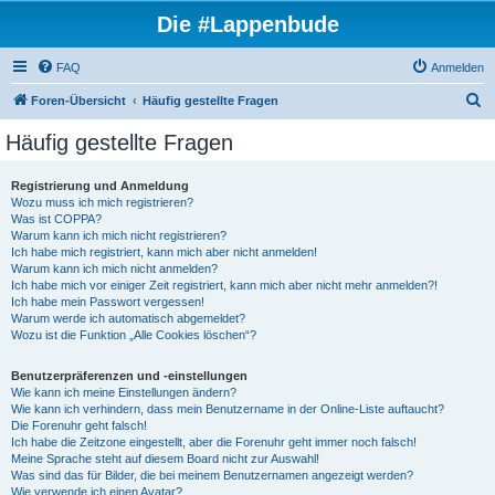
Die #Lappenbude
FAQ
Anmelden
S
Foren-Übersicht
Häufig gestellte Fragen
u
Häufig gestellte Fragen
c
h
Registrierung und Anmeldung
Wozu muss ich mich registrieren?
e
Was ist COPPA?
Warum kann ich mich nicht registrieren?
Ich habe mich registriert, kann mich aber nicht anmelden!
Warum kann ich mich nicht anmelden?
Ich habe mich vor einiger Zeit registriert, kann mich aber nicht mehr anmelden?!
Ich habe mein Passwort vergessen!
Warum werde ich automatisch abgemeldet?
Wozu ist die Funktion „Alle Cookies löschen“?
Benutzerpräferenzen und -einstellungen
Wie kann ich meine Einstellungen ändern?
Wie kann ich verhindern, dass mein Benutzername in der Online-Liste auftaucht?
Die Forenuhr geht falsch!
Ich habe die Zeitzone eingestellt, aber die Forenuhr geht immer noch falsch!
Meine Sprache steht auf diesem Board nicht zur Auswahl!
Was sind das für Bilder, die bei meinem Benutzernamen angezeigt werden?
Wie verwende ich einen Avatar?