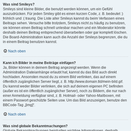
Was sind Smileys?
Smileys sind kleine Bilder, die benutzt werden können, um ein Gefühl
auszudrücken. Für jeden Smiley gibt es einen kurzen Code, z. B. bedeutet :)
fröhlich und :( traurig. Die Liste aller Smileys kannst du beim Verfassen eines
Beitrags sehen. Versuche bitte trotzdem, Smileys nicht zu häufig zu benutzen,
sie können einen Beitrag schnell unlesbar machen und ein Moderator könnte
deshalb deinen Beitrag entsprechend überarbeiten oder gar komplett löschen.
Die Board-Administration kann auch die Anzahl der Smileys begrenzen, die du
in einem Beitrag benutzen kannst.
Nach oben
Kann ich Bilder in meine Beiträge einfügen?
Ja, Bilder können in deinem Beitrag angezeigt werden. Wenn die
Administration Dateianhänge erlaubt hat, kannst du das Bild auch direkt
hochladen. Ansonsten musst du zu einem Bild verlinken, das auf einem
öffentlich zugänglichen Server liegt, z. B. http://www.domain.tld/mein-bild.gif.
Du kannst weder Bilder verlinken, die sich auf deinem eigenen PC befinden
(außer es ist ein öffentlich zugänglicher Server), noch zu Bildern, die nur nach
einer Anmeldung verfügbar sind, z. B. Hotmail- oder Yahoo-Mailboxen, mit
einem Passwort geschützte Seiten usw. Um das Bild anzuzeigen, benutze den
BBCode-Tag „[img]“.
Nach oben
Was sind globale Bekanntmachungen?
Globale Bekanntmachungen beinhalten wichtige Informationen, deshalb