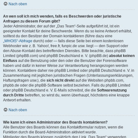
Nach oben
An wen soll ich mich wenden, falls es Beschwerden oder juristische
Anfragen zu diesem Forum gibt?
Jeder Administrator, der auf der „Das Team“-Seite aufgeführt ist, ist ein
geeigneter Kontakt für deine Beschwerde. Wenn du so keine Antwort erhältst,
solltest du den Besitzer der Domain kontaktieren (führe dazu eine
„WHOIS“-Abfrage
durch) oder — falls diese Seite bei einem kostenlosen
Webhoster wie z. B. Yahoo!, free.fr, funpic.de usw. liegt — den Support oder
den Abuse-Kontakt des betreffenden Dienstes. Bitte beachte, dass phpBB
Limited (phpBB.com) und phpBB Deutschland e. V. (phpBB.de)
absolut keinen
Einfluss
auf die Benutzung oder den oder die Benutzer der Forensoftware
haben und dafür in keiner Weise zur Verantwortung herangezogen werden
können. Kontaktiere daher nie phpBB Limited oder phpBB Deutschland e. V. in
Zusammenhang mit jeglichen juristischen Fragen (Unterlassungserklärungen,
Haftungsfragen usw.), die
sich nicht direkt
auf die Websiten phpbb.com,
phpbb.de oder die phpBB-Software selbst beziehen. Falls du phpBB Limited
oder phpBB Deutschland e. V. E-Mails schreibst, die die
Softwarenutzung
durch Dritte
betreffen, so wirst du, wenn überhaupt, höchstens eine knappe
Antwort erhalten.
Nach oben
Wie kann ich einen Administrator des Boards kontaktieren?
Alle Benutzer des Boards können das Kontaktformular nutzen, wenn die
Funktion durch die Board-Administration aktiviert wurde.
Mitglieder des Boards können zusätzlich den Link „Das Team“ verwenden.