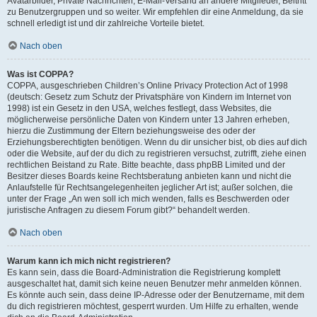
Avatarbilder, Private Nachrichten, E-Mail-Versand an andere Mitglieder, Beitritt
zu Benutzergruppen und so weiter. Wir empfehlen dir eine Anmeldung, da sie
schnell erledigt ist und dir zahlreiche Vorteile bietet.
Nach oben
Was ist COPPA?
COPPA, ausgeschrieben Children’s Online Privacy Protection Act of 1998
(deutsch: Gesetz zum Schutz der Privatsphäre von Kindern im Internet von
1998) ist ein Gesetz in den USA, welches festlegt, dass Websites, die
möglicherweise persönliche Daten von Kindern unter 13 Jahren erheben,
hierzu die Zustimmung der Eltern beziehungsweise des oder der
Erziehungsberechtigten benötigen. Wenn du dir unsicher bist, ob dies auf dich
oder die Website, auf der du dich zu registrieren versuchst, zutrifft, ziehe einen
rechtlichen Beistand zu Rate. Bitte beachte, dass phpBB Limited und der
Besitzer dieses Boards keine Rechtsberatung anbieten kann und nicht die
Anlaufstelle für Rechtsangelegenheiten jeglicher Art ist; außer solchen, die
unter der Frage „An wen soll ich mich wenden, falls es Beschwerden oder
juristische Anfragen zu diesem Forum gibt?“ behandelt werden.
Nach oben
Warum kann ich mich nicht registrieren?
Es kann sein, dass die Board-Administration die Registrierung komplett
ausgeschaltet hat, damit sich keine neuen Benutzer mehr anmelden können.
Es könnte auch sein, dass deine IP-Adresse oder der Benutzername, mit dem
du dich registrieren möchtest, gesperrt wurden. Um Hilfe zu erhalten, wende