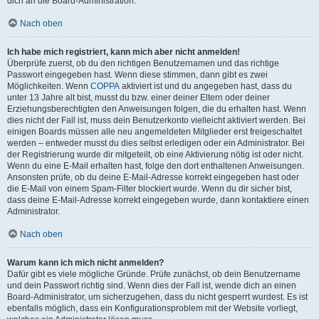
dich an die Board-Administration.
Nach oben
Ich habe mich registriert, kann mich aber nicht anmelden!
Überprüfe zuerst, ob du den richtigen Benutzernamen und das richtige
Passwort eingegeben hast. Wenn diese stimmen, dann gibt es zwei
Möglichkeiten. Wenn
COPPA
aktiviert ist und du angegeben hast, dass du
unter 13 Jahre alt bist, musst du bzw. einer deiner Eltern oder deiner
Erziehungsberechtigten den Anweisungen folgen, die du erhalten hast. Wenn
dies nicht der Fall ist, muss dein Benutzerkonto vielleicht aktiviert werden. Bei
einigen Boards müssen alle neu angemeldeten Mitglieder erst freigeschaltet
werden – entweder musst du dies selbst erledigen oder ein Administrator. Bei
der Registrierung wurde dir mitgeteilt, ob eine Aktivierung nötig ist oder nicht.
Wenn du eine E-Mail erhalten hast, folge den dort enthaltenen Anweisungen.
Ansonsten prüfe, ob du deine E-Mail-Adresse korrekt eingegeben hast oder
die E-Mail von einem Spam-Filter blockiert wurde. Wenn du dir sicher bist,
dass deine E-Mail-Adresse korrekt eingegeben wurde, dann kontaktiere einen
Administrator.
Nach oben
Warum kann ich mich nicht anmelden?
Dafür gibt es viele mögliche Gründe. Prüfe zunächst, ob dein Benutzername
und dein Passwort richtig sind. Wenn dies der Fall ist, wende dich an einen
Board-Administrator, um sicherzugehen, dass du nicht gesperrt wurdest. Es ist
ebenfalls möglich, dass ein Konfigurationsproblem mit der Website vorliegt,