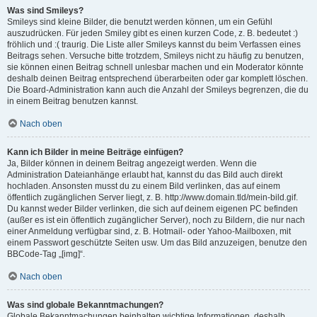
Was sind Smileys?
Smileys sind kleine Bilder, die benutzt werden können, um ein Gefühl
auszudrücken. Für jeden Smiley gibt es einen kurzen Code, z. B. bedeutet :)
fröhlich und :( traurig. Die Liste aller Smileys kannst du beim Verfassen eines
Beitrags sehen. Versuche bitte trotzdem, Smileys nicht zu häufig zu benutzen,
sie können einen Beitrag schnell unlesbar machen und ein Moderator könnte
deshalb deinen Beitrag entsprechend überarbeiten oder gar komplett löschen.
Die Board-Administration kann auch die Anzahl der Smileys begrenzen, die du
in einem Beitrag benutzen kannst.
Nach oben
Kann ich Bilder in meine Beiträge einfügen?
Ja, Bilder können in deinem Beitrag angezeigt werden. Wenn die
Administration Dateianhänge erlaubt hat, kannst du das Bild auch direkt
hochladen. Ansonsten musst du zu einem Bild verlinken, das auf einem
öffentlich zugänglichen Server liegt, z. B. http://www.domain.tld/mein-bild.gif.
Du kannst weder Bilder verlinken, die sich auf deinem eigenen PC befinden
(außer es ist ein öffentlich zugänglicher Server), noch zu Bildern, die nur nach
einer Anmeldung verfügbar sind, z. B. Hotmail- oder Yahoo-Mailboxen, mit
einem Passwort geschützte Seiten usw. Um das Bild anzuzeigen, benutze den
BBCode-Tag „[img]“.
Nach oben
Was sind globale Bekanntmachungen?
Globale Bekanntmachungen beinhalten wichtige Informationen, deshalb