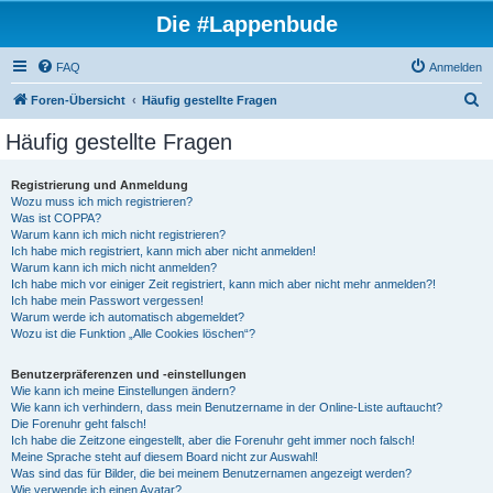
Die #Lappenbude
FAQ
Anmelden
S
Foren-Übersicht
Häufig gestellte Fragen
u
Häufig gestellte Fragen
c
h
Registrierung und Anmeldung
Wozu muss ich mich registrieren?
e
Was ist COPPA?
Warum kann ich mich nicht registrieren?
Ich habe mich registriert, kann mich aber nicht anmelden!
Warum kann ich mich nicht anmelden?
Ich habe mich vor einiger Zeit registriert, kann mich aber nicht mehr anmelden?!
Ich habe mein Passwort vergessen!
Warum werde ich automatisch abgemeldet?
Wozu ist die Funktion „Alle Cookies löschen“?
Benutzerpräferenzen und -einstellungen
Wie kann ich meine Einstellungen ändern?
Wie kann ich verhindern, dass mein Benutzername in der Online-Liste auftaucht?
Die Forenuhr geht falsch!
Ich habe die Zeitzone eingestellt, aber die Forenuhr geht immer noch falsch!
Meine Sprache steht auf diesem Board nicht zur Auswahl!
Was sind das für Bilder, die bei meinem Benutzernamen angezeigt werden?
Wie verwende ich einen Avatar?