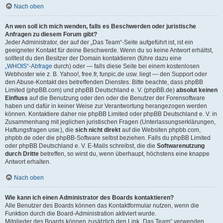
Nach oben
An wen soll ich mich wenden, falls es Beschwerden oder juristische
Anfragen zu diesem Forum gibt?
Jeder Administrator, der auf der „Das Team“-Seite aufgeführt ist, ist ein
geeigneter Kontakt für deine Beschwerde. Wenn du so keine Antwort erhältst,
solltest du den Besitzer der Domain kontaktieren (führe dazu eine
„WHOIS“-Abfrage
durch) oder — falls diese Seite bei einem kostenlosen
Webhoster wie z. B. Yahoo!, free.fr, funpic.de usw. liegt — den Support oder
den Abuse-Kontakt des betreffenden Dienstes. Bitte beachte, dass phpBB
Limited (phpBB.com) und phpBB Deutschland e. V. (phpBB.de)
absolut keinen
Einfluss
auf die Benutzung oder den oder die Benutzer der Forensoftware
haben und dafür in keiner Weise zur Verantwortung herangezogen werden
können. Kontaktiere daher nie phpBB Limited oder phpBB Deutschland e. V. in
Zusammenhang mit jeglichen juristischen Fragen (Unterlassungserklärungen,
Haftungsfragen usw.), die
sich nicht direkt
auf die Websiten phpbb.com,
phpbb.de oder die phpBB-Software selbst beziehen. Falls du phpBB Limited
oder phpBB Deutschland e. V. E-Mails schreibst, die die
Softwarenutzung
durch Dritte
betreffen, so wirst du, wenn überhaupt, höchstens eine knappe
Antwort erhalten.
Nach oben
Wie kann ich einen Administrator des Boards kontaktieren?
Alle Benutzer des Boards können das Kontaktformular nutzen, wenn die
Funktion durch die Board-Administration aktiviert wurde.
Mitglieder des Boards können zusätzlich den Link „Das Team“ verwenden.