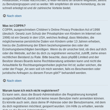
Avatarbilder, Private Nachrichten, E-Mail-Versand an andere Mitglieder, Beitritt
zu Benutzergruppen und so weiter. Wir empfehlen dir eine Anmeldung, da sie
schnell erledigt ist und dir zahlreiche Vorteile bietet.
Nach oben
Was ist COPPA?
COPPA, ausgeschrieben Children’s Online Privacy Protection Act of 1998
(deutsch: Gesetz zum Schutz der Privatsphäre von Kindern im Internet von
1998) ist ein Gesetz in den USA, welches festlegt, dass Websites, die
möglicherweise persönliche Daten von Kindern unter 13 Jahren erheben,
hierzu die Zustimmung der Eltern beziehungsweise des oder der
Erziehungsberechtigten benötigen. Wenn du dir unsicher bist, ob dies auf dich
oder die Website, auf der du dich zu registrieren versuchst, zutrifft, ziehe einen
rechtlichen Beistand zu Rate. Bitte beachte, dass phpBB Limited und der
Besitzer dieses Boards keine Rechtsberatung anbieten kann und nicht die
Anlaufstelle für Rechtsangelegenheiten jeglicher Art ist; außer solchen, die
unter der Frage „An wen soll ich mich wenden, falls es Beschwerden oder
juristische Anfragen zu diesem Forum gibt?“ behandelt werden.
Nach oben
Warum kann ich mich nicht registrieren?
Es kann sein, dass die Board-Administration die Registrierung komplett
ausgeschaltet hat, damit sich keine neuen Benutzer mehr anmelden können.
Es könnte auch sein, dass deine IP-Adresse oder der Benutzername, mit dem
du dich registrieren möchtest, gesperrt wurden. Um Hilfe zu erhalten, wende