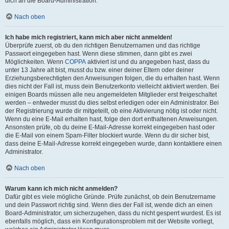
dich an die Board-Administration.
Nach oben
Ich habe mich registriert, kann mich aber nicht anmelden!
Überprüfe zuerst, ob du den richtigen Benutzernamen und das richtige
Passwort eingegeben hast. Wenn diese stimmen, dann gibt es zwei
Möglichkeiten. Wenn
COPPA
aktiviert ist und du angegeben hast, dass du
unter 13 Jahre alt bist, musst du bzw. einer deiner Eltern oder deiner
Erziehungsberechtigten den Anweisungen folgen, die du erhalten hast. Wenn
dies nicht der Fall ist, muss dein Benutzerkonto vielleicht aktiviert werden. Bei
einigen Boards müssen alle neu angemeldeten Mitglieder erst freigeschaltet
werden – entweder musst du dies selbst erledigen oder ein Administrator. Bei
der Registrierung wurde dir mitgeteilt, ob eine Aktivierung nötig ist oder nicht.
Wenn du eine E-Mail erhalten hast, folge den dort enthaltenen Anweisungen.
Ansonsten prüfe, ob du deine E-Mail-Adresse korrekt eingegeben hast oder
die E-Mail von einem Spam-Filter blockiert wurde. Wenn du dir sicher bist,
dass deine E-Mail-Adresse korrekt eingegeben wurde, dann kontaktiere einen
Administrator.
Nach oben
Warum kann ich mich nicht anmelden?
Dafür gibt es viele mögliche Gründe. Prüfe zunächst, ob dein Benutzername
und dein Passwort richtig sind. Wenn dies der Fall ist, wende dich an einen
Board-Administrator, um sicherzugehen, dass du nicht gesperrt wurdest. Es ist
ebenfalls möglich, dass ein Konfigurationsproblem mit der Website vorliegt,