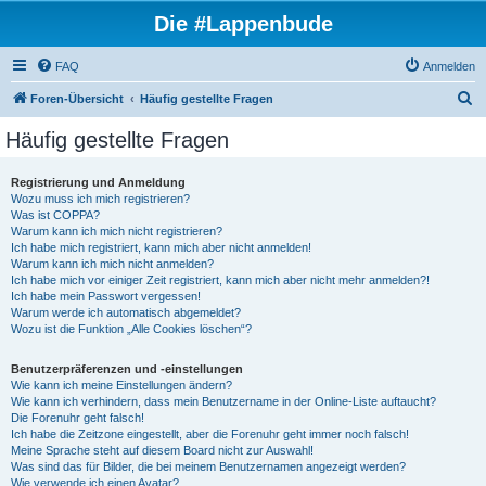
Die #Lappenbude
FAQ
Anmelden
S
Foren-Übersicht
Häufig gestellte Fragen
u
Häufig gestellte Fragen
c
h
Registrierung und Anmeldung
Wozu muss ich mich registrieren?
e
Was ist COPPA?
Warum kann ich mich nicht registrieren?
Ich habe mich registriert, kann mich aber nicht anmelden!
Warum kann ich mich nicht anmelden?
Ich habe mich vor einiger Zeit registriert, kann mich aber nicht mehr anmelden?!
Ich habe mein Passwort vergessen!
Warum werde ich automatisch abgemeldet?
Wozu ist die Funktion „Alle Cookies löschen“?
Benutzerpräferenzen und -einstellungen
Wie kann ich meine Einstellungen ändern?
Wie kann ich verhindern, dass mein Benutzername in der Online-Liste auftaucht?
Die Forenuhr geht falsch!
Ich habe die Zeitzone eingestellt, aber die Forenuhr geht immer noch falsch!
Meine Sprache steht auf diesem Board nicht zur Auswahl!
Was sind das für Bilder, die bei meinem Benutzernamen angezeigt werden?
Wie verwende ich einen Avatar?