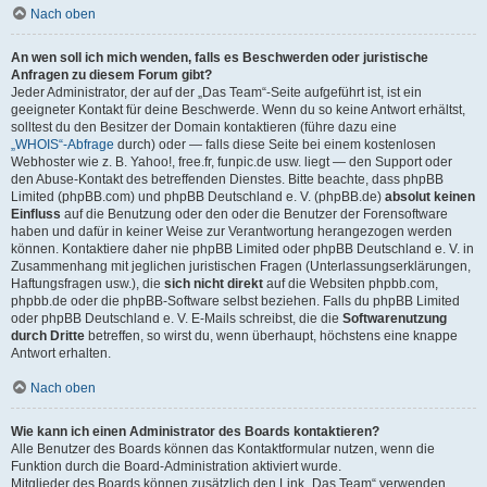
Nach oben
An wen soll ich mich wenden, falls es Beschwerden oder juristische
Anfragen zu diesem Forum gibt?
Jeder Administrator, der auf der „Das Team“-Seite aufgeführt ist, ist ein
geeigneter Kontakt für deine Beschwerde. Wenn du so keine Antwort erhältst,
solltest du den Besitzer der Domain kontaktieren (führe dazu eine
„WHOIS“-Abfrage
durch) oder — falls diese Seite bei einem kostenlosen
Webhoster wie z. B. Yahoo!, free.fr, funpic.de usw. liegt — den Support oder
den Abuse-Kontakt des betreffenden Dienstes. Bitte beachte, dass phpBB
Limited (phpBB.com) und phpBB Deutschland e. V. (phpBB.de)
absolut keinen
Einfluss
auf die Benutzung oder den oder die Benutzer der Forensoftware
haben und dafür in keiner Weise zur Verantwortung herangezogen werden
können. Kontaktiere daher nie phpBB Limited oder phpBB Deutschland e. V. in
Zusammenhang mit jeglichen juristischen Fragen (Unterlassungserklärungen,
Haftungsfragen usw.), die
sich nicht direkt
auf die Websiten phpbb.com,
phpbb.de oder die phpBB-Software selbst beziehen. Falls du phpBB Limited
oder phpBB Deutschland e. V. E-Mails schreibst, die die
Softwarenutzung
durch Dritte
betreffen, so wirst du, wenn überhaupt, höchstens eine knappe
Antwort erhalten.
Nach oben
Wie kann ich einen Administrator des Boards kontaktieren?
Alle Benutzer des Boards können das Kontaktformular nutzen, wenn die
Funktion durch die Board-Administration aktiviert wurde.
Mitglieder des Boards können zusätzlich den Link „Das Team“ verwenden.