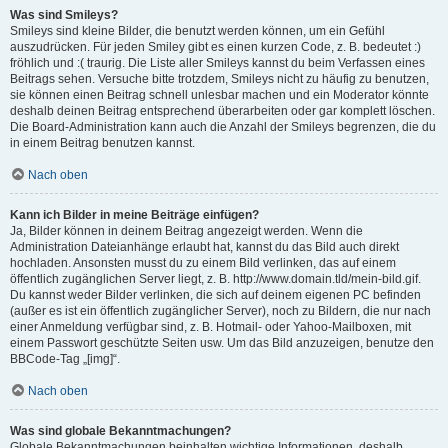
Was sind Smileys?
Smileys sind kleine Bilder, die benutzt werden können, um ein Gefühl
auszudrücken. Für jeden Smiley gibt es einen kurzen Code, z. B. bedeutet :)
fröhlich und :( traurig. Die Liste aller Smileys kannst du beim Verfassen eines
Beitrags sehen. Versuche bitte trotzdem, Smileys nicht zu häufig zu benutzen,
sie können einen Beitrag schnell unlesbar machen und ein Moderator könnte
deshalb deinen Beitrag entsprechend überarbeiten oder gar komplett löschen.
Die Board-Administration kann auch die Anzahl der Smileys begrenzen, die du
in einem Beitrag benutzen kannst.
Nach oben
Kann ich Bilder in meine Beiträge einfügen?
Ja, Bilder können in deinem Beitrag angezeigt werden. Wenn die
Administration Dateianhänge erlaubt hat, kannst du das Bild auch direkt
hochladen. Ansonsten musst du zu einem Bild verlinken, das auf einem
öffentlich zugänglichen Server liegt, z. B. http://www.domain.tld/mein-bild.gif.
Du kannst weder Bilder verlinken, die sich auf deinem eigenen PC befinden
(außer es ist ein öffentlich zugänglicher Server), noch zu Bildern, die nur nach
einer Anmeldung verfügbar sind, z. B. Hotmail- oder Yahoo-Mailboxen, mit
einem Passwort geschützte Seiten usw. Um das Bild anzuzeigen, benutze den
BBCode-Tag „[img]“.
Nach oben
Was sind globale Bekanntmachungen?
Globale Bekanntmachungen beinhalten wichtige Informationen, deshalb