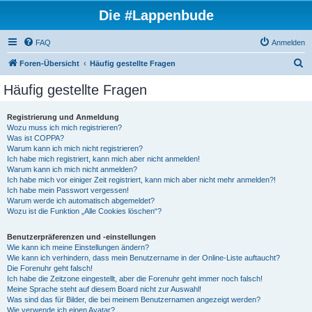
Die #Lappenbude
FAQ
Anmelden
S
Foren-Übersicht
Häufig gestellte Fragen
u
Häufig gestellte Fragen
c
h
Registrierung und Anmeldung
Wozu muss ich mich registrieren?
e
Was ist COPPA?
Warum kann ich mich nicht registrieren?
Ich habe mich registriert, kann mich aber nicht anmelden!
Warum kann ich mich nicht anmelden?
Ich habe mich vor einiger Zeit registriert, kann mich aber nicht mehr anmelden?!
Ich habe mein Passwort vergessen!
Warum werde ich automatisch abgemeldet?
Wozu ist die Funktion „Alle Cookies löschen“?
Benutzerpräferenzen und -einstellungen
Wie kann ich meine Einstellungen ändern?
Wie kann ich verhindern, dass mein Benutzername in der Online-Liste auftaucht?
Die Forenuhr geht falsch!
Ich habe die Zeitzone eingestellt, aber die Forenuhr geht immer noch falsch!
Meine Sprache steht auf diesem Board nicht zur Auswahl!
Was sind das für Bilder, die bei meinem Benutzernamen angezeigt werden?
Wie verwende ich einen Avatar?