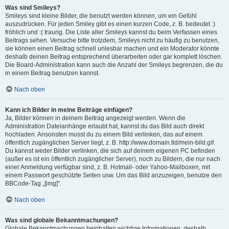
Was sind Smileys?
Smileys sind kleine Bilder, die benutzt werden können, um ein Gefühl
auszudrücken. Für jeden Smiley gibt es einen kurzen Code, z. B. bedeutet :)
fröhlich und :( traurig. Die Liste aller Smileys kannst du beim Verfassen eines
Beitrags sehen. Versuche bitte trotzdem, Smileys nicht zu häufig zu benutzen,
sie können einen Beitrag schnell unlesbar machen und ein Moderator könnte
deshalb deinen Beitrag entsprechend überarbeiten oder gar komplett löschen.
Die Board-Administration kann auch die Anzahl der Smileys begrenzen, die du
in einem Beitrag benutzen kannst.
Nach oben
Kann ich Bilder in meine Beiträge einfügen?
Ja, Bilder können in deinem Beitrag angezeigt werden. Wenn die
Administration Dateianhänge erlaubt hat, kannst du das Bild auch direkt
hochladen. Ansonsten musst du zu einem Bild verlinken, das auf einem
öffentlich zugänglichen Server liegt, z. B. http://www.domain.tld/mein-bild.gif.
Du kannst weder Bilder verlinken, die sich auf deinem eigenen PC befinden
(außer es ist ein öffentlich zugänglicher Server), noch zu Bildern, die nur nach
einer Anmeldung verfügbar sind, z. B. Hotmail- oder Yahoo-Mailboxen, mit
einem Passwort geschützte Seiten usw. Um das Bild anzuzeigen, benutze den
BBCode-Tag „[img]“.
Nach oben
Was sind globale Bekanntmachungen?
Globale Bekanntmachungen beinhalten wichtige Informationen, deshalb