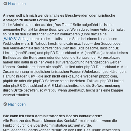
Nach oben
An wen soll ich mich wenden, falls es Beschwerden oder juristische
Anfragen zu diesem Forum gibt?
Jeder Administrator, der auf der „Das Team“-Seite aufgeführt ist, ist ein
geeigneter Kontakt für deine Beschwerde. Wenn du so keine Antwort erhältst,
solltest du den Besitzer der Domain kontaktieren (führe dazu eine
„WHOIS“-Abfrage
durch) oder — falls diese Seite bei einem kostenlosen
Webhoster wie z. B. Yahoo!, free.fr, funpic.de usw. liegt — den Support oder
den Abuse-Kontakt des betreffenden Dienstes. Bitte beachte, dass phpBB
Limited (phpBB.com) und phpBB Deutschland e. V. (phpBB.de)
absolut keinen
Einfluss
auf die Benutzung oder den oder die Benutzer der Forensoftware
haben und dafür in keiner Weise zur Verantwortung herangezogen werden
können. Kontaktiere daher nie phpBB Limited oder phpBB Deutschland e. V. in
Zusammenhang mit jeglichen juristischen Fragen (Unterlassungserklärungen,
Haftungsfragen usw.), die
sich nicht direkt
auf die Websiten phpbb.com,
phpbb.de oder die phpBB-Software selbst beziehen. Falls du phpBB Limited
oder phpBB Deutschland e. V. E-Mails schreibst, die die
Softwarenutzung
durch Dritte
betreffen, so wirst du, wenn überhaupt, höchstens eine knappe
Antwort erhalten.
Nach oben
Wie kann ich einen Administrator des Boards kontaktieren?
Alle Benutzer des Boards können das Kontaktformular nutzen, wenn die
Funktion durch die Board-Administration aktiviert wurde.
Mitglieder des Boards können zusätzlich den Link „Das Team“ verwenden.