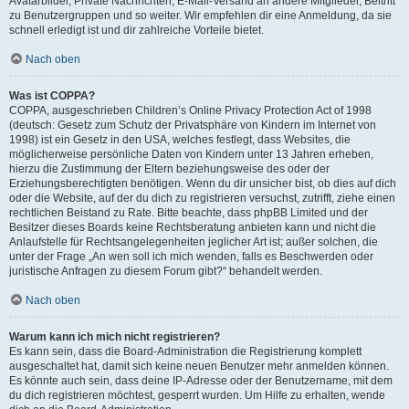
Avatarbilder, Private Nachrichten, E-Mail-Versand an andere Mitglieder, Beitritt
zu Benutzergruppen und so weiter. Wir empfehlen dir eine Anmeldung, da sie
schnell erledigt ist und dir zahlreiche Vorteile bietet.
Nach oben
Was ist COPPA?
COPPA, ausgeschrieben Children’s Online Privacy Protection Act of 1998
(deutsch: Gesetz zum Schutz der Privatsphäre von Kindern im Internet von
1998) ist ein Gesetz in den USA, welches festlegt, dass Websites, die
möglicherweise persönliche Daten von Kindern unter 13 Jahren erheben,
hierzu die Zustimmung der Eltern beziehungsweise des oder der
Erziehungsberechtigten benötigen. Wenn du dir unsicher bist, ob dies auf dich
oder die Website, auf der du dich zu registrieren versuchst, zutrifft, ziehe einen
rechtlichen Beistand zu Rate. Bitte beachte, dass phpBB Limited und der
Besitzer dieses Boards keine Rechtsberatung anbieten kann und nicht die
Anlaufstelle für Rechtsangelegenheiten jeglicher Art ist; außer solchen, die
unter der Frage „An wen soll ich mich wenden, falls es Beschwerden oder
juristische Anfragen zu diesem Forum gibt?“ behandelt werden.
Nach oben
Warum kann ich mich nicht registrieren?
Es kann sein, dass die Board-Administration die Registrierung komplett
ausgeschaltet hat, damit sich keine neuen Benutzer mehr anmelden können.
Es könnte auch sein, dass deine IP-Adresse oder der Benutzername, mit dem
du dich registrieren möchtest, gesperrt wurden. Um Hilfe zu erhalten, wende