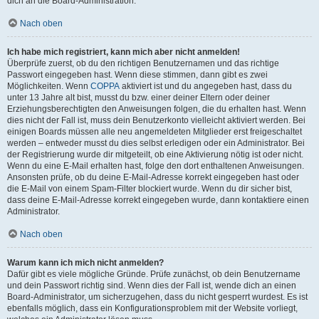
dich an die Board-Administration.
Nach oben
Ich habe mich registriert, kann mich aber nicht anmelden!
Überprüfe zuerst, ob du den richtigen Benutzernamen und das richtige
Passwort eingegeben hast. Wenn diese stimmen, dann gibt es zwei
Möglichkeiten. Wenn
COPPA
aktiviert ist und du angegeben hast, dass du
unter 13 Jahre alt bist, musst du bzw. einer deiner Eltern oder deiner
Erziehungsberechtigten den Anweisungen folgen, die du erhalten hast. Wenn
dies nicht der Fall ist, muss dein Benutzerkonto vielleicht aktiviert werden. Bei
einigen Boards müssen alle neu angemeldeten Mitglieder erst freigeschaltet
werden – entweder musst du dies selbst erledigen oder ein Administrator. Bei
der Registrierung wurde dir mitgeteilt, ob eine Aktivierung nötig ist oder nicht.
Wenn du eine E-Mail erhalten hast, folge den dort enthaltenen Anweisungen.
Ansonsten prüfe, ob du deine E-Mail-Adresse korrekt eingegeben hast oder
die E-Mail von einem Spam-Filter blockiert wurde. Wenn du dir sicher bist,
dass deine E-Mail-Adresse korrekt eingegeben wurde, dann kontaktiere einen
Administrator.
Nach oben
Warum kann ich mich nicht anmelden?
Dafür gibt es viele mögliche Gründe. Prüfe zunächst, ob dein Benutzername
und dein Passwort richtig sind. Wenn dies der Fall ist, wende dich an einen
Board-Administrator, um sicherzugehen, dass du nicht gesperrt wurdest. Es ist
ebenfalls möglich, dass ein Konfigurationsproblem mit der Website vorliegt,