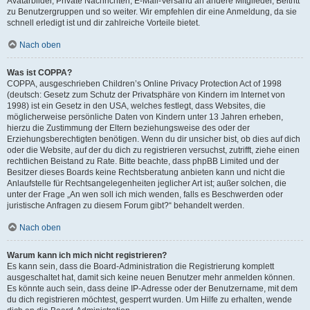
Avatarbilder, Private Nachrichten, E-Mail-Versand an andere Mitglieder, Beitritt
zu Benutzergruppen und so weiter. Wir empfehlen dir eine Anmeldung, da sie
schnell erledigt ist und dir zahlreiche Vorteile bietet.
Nach oben
Was ist COPPA?
COPPA, ausgeschrieben Children’s Online Privacy Protection Act of 1998
(deutsch: Gesetz zum Schutz der Privatsphäre von Kindern im Internet von
1998) ist ein Gesetz in den USA, welches festlegt, dass Websites, die
möglicherweise persönliche Daten von Kindern unter 13 Jahren erheben,
hierzu die Zustimmung der Eltern beziehungsweise des oder der
Erziehungsberechtigten benötigen. Wenn du dir unsicher bist, ob dies auf dich
oder die Website, auf der du dich zu registrieren versuchst, zutrifft, ziehe einen
rechtlichen Beistand zu Rate. Bitte beachte, dass phpBB Limited und der
Besitzer dieses Boards keine Rechtsberatung anbieten kann und nicht die
Anlaufstelle für Rechtsangelegenheiten jeglicher Art ist; außer solchen, die
unter der Frage „An wen soll ich mich wenden, falls es Beschwerden oder
juristische Anfragen zu diesem Forum gibt?“ behandelt werden.
Nach oben
Warum kann ich mich nicht registrieren?
Es kann sein, dass die Board-Administration die Registrierung komplett
ausgeschaltet hat, damit sich keine neuen Benutzer mehr anmelden können.
Es könnte auch sein, dass deine IP-Adresse oder der Benutzername, mit dem
du dich registrieren möchtest, gesperrt wurden. Um Hilfe zu erhalten, wende