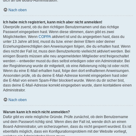
dich an die Board-Administration.
Nach oben
Ich habe mich registriert, kann mich aber nicht anmelden!
Überprüfe zuerst, ob du den richtigen Benutzernamen und das richtige
Passwort eingegeben hast. Wenn diese stimmen, dann gibt es zwei
Möglichkeiten. Wenn
COPPA
aktiviert ist und du angegeben hast, dass du
unter 13 Jahre alt bist, musst du bzw. einer deiner Eltern oder deiner
Erziehungsberechtigten den Anweisungen folgen, die du erhalten hast. Wenn
dies nicht der Fall ist, muss dein Benutzerkonto vielleicht aktiviert werden. Bei
einigen Boards müssen alle neu angemeldeten Mitglieder erst freigeschaltet
werden – entweder musst du dies selbst erledigen oder ein Administrator. Bei
der Registrierung wurde dir mitgeteilt, ob eine Aktivierung nötig ist oder nicht.
Wenn du eine E-Mail erhalten hast, folge den dort enthaltenen Anweisungen.
Ansonsten prüfe, ob du deine E-Mail-Adresse korrekt eingegeben hast oder
die E-Mail von einem Spam-Filter blockiert wurde. Wenn du dir sicher bist,
dass deine E-Mail-Adresse korrekt eingegeben wurde, dann kontaktiere einen
Administrator.
Nach oben
Warum kann ich mich nicht anmelden?
Dafür gibt es viele mögliche Gründe. Prüfe zunächst, ob dein Benutzername
und dein Passwort richtig sind. Wenn dies der Fall ist, wende dich an einen
Board-Administrator, um sicherzugehen, dass du nicht gesperrt wurdest. Es ist
ebenfalls möglich, dass ein Konfigurationsproblem mit der Website vorliegt,