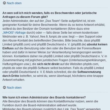
Nach oben
An wen soll ich mich wenden, falls es Beschwerden oder juristische
Anfragen zu diesem Forum gibt?
Jeder Administrator, der auf der „Das Team“-Seite aufgeführt ist, ist ein
geeigneter Kontakt für deine Beschwerde. Wenn du so keine Antwort erhältst,
solltest du den Besitzer der Domain kontaktieren (führe dazu eine
„WHOIS“-Abfrage
durch) oder — falls diese Seite bei einem kostenlosen
Webhoster wie z. B. Yahoo!, free.fr, funpic.de usw. liegt — den Support oder
den Abuse-Kontakt des betreffenden Dienstes. Bitte beachte, dass phpBB
Limited (phpBB.com) und phpBB Deutschland e. V. (phpBB.de)
absolut keinen
Einfluss
auf die Benutzung oder den oder die Benutzer der Forensoftware
haben und dafür in keiner Weise zur Verantwortung herangezogen werden
können. Kontaktiere daher nie phpBB Limited oder phpBB Deutschland e. V. in
Zusammenhang mit jeglichen juristischen Fragen (Unterlassungserklärungen,
Haftungsfragen usw.), die
sich nicht direkt
auf die Websiten phpbb.com,
phpbb.de oder die phpBB-Software selbst beziehen. Falls du phpBB Limited
oder phpBB Deutschland e. V. E-Mails schreibst, die die
Softwarenutzung
durch Dritte
betreffen, so wirst du, wenn überhaupt, höchstens eine knappe
Antwort erhalten.
Nach oben
Wie kann ich einen Administrator des Boards kontaktieren?
Alle Benutzer des Boards können das Kontaktformular nutzen, wenn die
Funktion durch die Board-Administration aktiviert wurde.
Mitglieder des Boards können zusätzlich den Link „Das Team“ verwenden.