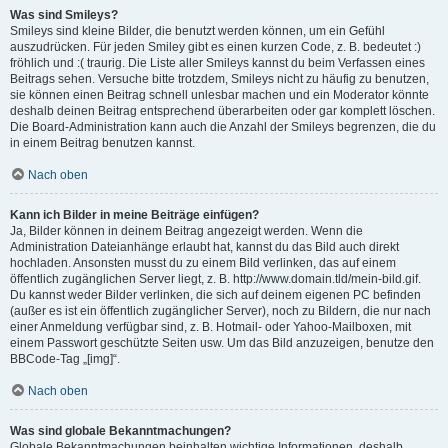
Was sind Smileys?
Smileys sind kleine Bilder, die benutzt werden können, um ein Gefühl
auszudrücken. Für jeden Smiley gibt es einen kurzen Code, z. B. bedeutet :)
fröhlich und :( traurig. Die Liste aller Smileys kannst du beim Verfassen eines
Beitrags sehen. Versuche bitte trotzdem, Smileys nicht zu häufig zu benutzen,
sie können einen Beitrag schnell unlesbar machen und ein Moderator könnte
deshalb deinen Beitrag entsprechend überarbeiten oder gar komplett löschen.
Die Board-Administration kann auch die Anzahl der Smileys begrenzen, die du
in einem Beitrag benutzen kannst.
Nach oben
Kann ich Bilder in meine Beiträge einfügen?
Ja, Bilder können in deinem Beitrag angezeigt werden. Wenn die
Administration Dateianhänge erlaubt hat, kannst du das Bild auch direkt
hochladen. Ansonsten musst du zu einem Bild verlinken, das auf einem
öffentlich zugänglichen Server liegt, z. B. http://www.domain.tld/mein-bild.gif.
Du kannst weder Bilder verlinken, die sich auf deinem eigenen PC befinden
(außer es ist ein öffentlich zugänglicher Server), noch zu Bildern, die nur nach
einer Anmeldung verfügbar sind, z. B. Hotmail- oder Yahoo-Mailboxen, mit
einem Passwort geschützte Seiten usw. Um das Bild anzuzeigen, benutze den
BBCode-Tag „[img]“.
Nach oben
Was sind globale Bekanntmachungen?
Globale Bekanntmachungen beinhalten wichtige Informationen, deshalb