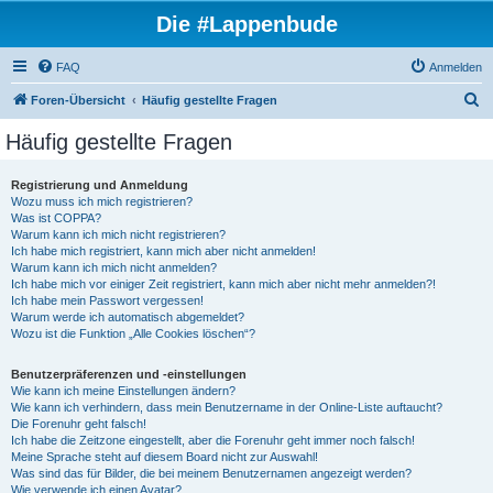
Die #Lappenbude
FAQ
Anmelden
S
Foren-Übersicht
Häufig gestellte Fragen
u
Häufig gestellte Fragen
c
h
Registrierung und Anmeldung
Wozu muss ich mich registrieren?
e
Was ist COPPA?
Warum kann ich mich nicht registrieren?
Ich habe mich registriert, kann mich aber nicht anmelden!
Warum kann ich mich nicht anmelden?
Ich habe mich vor einiger Zeit registriert, kann mich aber nicht mehr anmelden?!
Ich habe mein Passwort vergessen!
Warum werde ich automatisch abgemeldet?
Wozu ist die Funktion „Alle Cookies löschen“?
Benutzerpräferenzen und -einstellungen
Wie kann ich meine Einstellungen ändern?
Wie kann ich verhindern, dass mein Benutzername in der Online-Liste auftaucht?
Die Forenuhr geht falsch!
Ich habe die Zeitzone eingestellt, aber die Forenuhr geht immer noch falsch!
Meine Sprache steht auf diesem Board nicht zur Auswahl!
Was sind das für Bilder, die bei meinem Benutzernamen angezeigt werden?
Wie verwende ich einen Avatar?