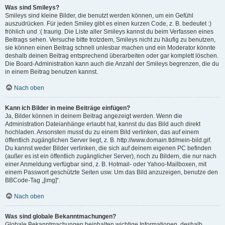
Was sind Smileys?
Smileys sind kleine Bilder, die benutzt werden können, um ein Gefühl
auszudrücken. Für jeden Smiley gibt es einen kurzen Code, z. B. bedeutet :)
fröhlich und :( traurig. Die Liste aller Smileys kannst du beim Verfassen eines
Beitrags sehen. Versuche bitte trotzdem, Smileys nicht zu häufig zu benutzen,
sie können einen Beitrag schnell unlesbar machen und ein Moderator könnte
deshalb deinen Beitrag entsprechend überarbeiten oder gar komplett löschen.
Die Board-Administration kann auch die Anzahl der Smileys begrenzen, die du
in einem Beitrag benutzen kannst.
Nach oben
Kann ich Bilder in meine Beiträge einfügen?
Ja, Bilder können in deinem Beitrag angezeigt werden. Wenn die
Administration Dateianhänge erlaubt hat, kannst du das Bild auch direkt
hochladen. Ansonsten musst du zu einem Bild verlinken, das auf einem
öffentlich zugänglichen Server liegt, z. B. http://www.domain.tld/mein-bild.gif.
Du kannst weder Bilder verlinken, die sich auf deinem eigenen PC befinden
(außer es ist ein öffentlich zugänglicher Server), noch zu Bildern, die nur nach
einer Anmeldung verfügbar sind, z. B. Hotmail- oder Yahoo-Mailboxen, mit
einem Passwort geschützte Seiten usw. Um das Bild anzuzeigen, benutze den
BBCode-Tag „[img]“.
Nach oben
Was sind globale Bekanntmachungen?
Globale Bekanntmachungen beinhalten wichtige Informationen, deshalb