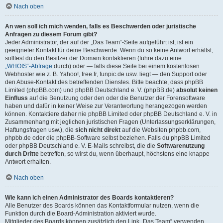
Nach oben
An wen soll ich mich wenden, falls es Beschwerden oder juristische
Anfragen zu diesem Forum gibt?
Jeder Administrator, der auf der „Das Team“-Seite aufgeführt ist, ist ein
geeigneter Kontakt für deine Beschwerde. Wenn du so keine Antwort erhältst,
solltest du den Besitzer der Domain kontaktieren (führe dazu eine
„WHOIS“-Abfrage
durch) oder — falls diese Seite bei einem kostenlosen
Webhoster wie z. B. Yahoo!, free.fr, funpic.de usw. liegt — den Support oder
den Abuse-Kontakt des betreffenden Dienstes. Bitte beachte, dass phpBB
Limited (phpBB.com) und phpBB Deutschland e. V. (phpBB.de)
absolut keinen
Einfluss
auf die Benutzung oder den oder die Benutzer der Forensoftware
haben und dafür in keiner Weise zur Verantwortung herangezogen werden
können. Kontaktiere daher nie phpBB Limited oder phpBB Deutschland e. V. in
Zusammenhang mit jeglichen juristischen Fragen (Unterlassungserklärungen,
Haftungsfragen usw.), die
sich nicht direkt
auf die Websiten phpbb.com,
phpbb.de oder die phpBB-Software selbst beziehen. Falls du phpBB Limited
oder phpBB Deutschland e. V. E-Mails schreibst, die die
Softwarenutzung
durch Dritte
betreffen, so wirst du, wenn überhaupt, höchstens eine knappe
Antwort erhalten.
Nach oben
Wie kann ich einen Administrator des Boards kontaktieren?
Alle Benutzer des Boards können das Kontaktformular nutzen, wenn die
Funktion durch die Board-Administration aktiviert wurde.
Mitglieder des Boards können zusätzlich den Link „Das Team“ verwenden.