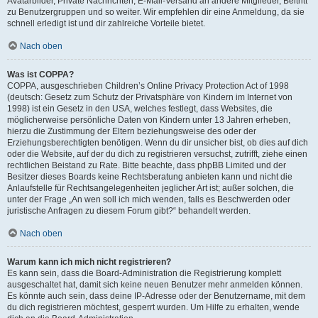
Avatarbilder, Private Nachrichten, E-Mail-Versand an andere Mitglieder, Beitritt
zu Benutzergruppen und so weiter. Wir empfehlen dir eine Anmeldung, da sie
schnell erledigt ist und dir zahlreiche Vorteile bietet.
Nach oben
Was ist COPPA?
COPPA, ausgeschrieben Children’s Online Privacy Protection Act of 1998
(deutsch: Gesetz zum Schutz der Privatsphäre von Kindern im Internet von
1998) ist ein Gesetz in den USA, welches festlegt, dass Websites, die
möglicherweise persönliche Daten von Kindern unter 13 Jahren erheben,
hierzu die Zustimmung der Eltern beziehungsweise des oder der
Erziehungsberechtigten benötigen. Wenn du dir unsicher bist, ob dies auf dich
oder die Website, auf der du dich zu registrieren versuchst, zutrifft, ziehe einen
rechtlichen Beistand zu Rate. Bitte beachte, dass phpBB Limited und der
Besitzer dieses Boards keine Rechtsberatung anbieten kann und nicht die
Anlaufstelle für Rechtsangelegenheiten jeglicher Art ist; außer solchen, die
unter der Frage „An wen soll ich mich wenden, falls es Beschwerden oder
juristische Anfragen zu diesem Forum gibt?“ behandelt werden.
Nach oben
Warum kann ich mich nicht registrieren?
Es kann sein, dass die Board-Administration die Registrierung komplett
ausgeschaltet hat, damit sich keine neuen Benutzer mehr anmelden können.
Es könnte auch sein, dass deine IP-Adresse oder der Benutzername, mit dem
du dich registrieren möchtest, gesperrt wurden. Um Hilfe zu erhalten, wende