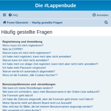
Die #Lappenbude
FAQ
Anmelden
S
Foren-Übersicht
Häufig gestellte Fragen
u
Häufig gestellte Fragen
c
h
Registrierung und Anmeldung
Wozu muss ich mich registrieren?
e
Was ist COPPA?
Warum kann ich mich nicht registrieren?
Ich habe mich registriert, kann mich aber nicht anmelden!
Warum kann ich mich nicht anmelden?
Ich habe mich vor einiger Zeit registriert, kann mich aber nicht mehr anmelden?!
Ich habe mein Passwort vergessen!
Warum werde ich automatisch abgemeldet?
Wozu ist die Funktion „Alle Cookies löschen“?
Benutzerpräferenzen und -einstellungen
Wie kann ich meine Einstellungen ändern?
Wie kann ich verhindern, dass mein Benutzername in der Online-Liste auftaucht?
Die Forenuhr geht falsch!
Ich habe die Zeitzone eingestellt, aber die Forenuhr geht immer noch falsch!
Meine Sprache steht auf diesem Board nicht zur Auswahl!
Was sind das für Bilder, die bei meinem Benutzernamen angezeigt werden?
Wie verwende ich einen Avatar?