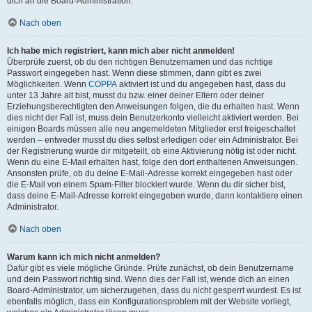
dich an die Board-Administration.
Nach oben
Ich habe mich registriert, kann mich aber nicht anmelden!
Überprüfe zuerst, ob du den richtigen Benutzernamen und das richtige
Passwort eingegeben hast. Wenn diese stimmen, dann gibt es zwei
Möglichkeiten. Wenn
COPPA
aktiviert ist und du angegeben hast, dass du
unter 13 Jahre alt bist, musst du bzw. einer deiner Eltern oder deiner
Erziehungsberechtigten den Anweisungen folgen, die du erhalten hast. Wenn
dies nicht der Fall ist, muss dein Benutzerkonto vielleicht aktiviert werden. Bei
einigen Boards müssen alle neu angemeldeten Mitglieder erst freigeschaltet
werden – entweder musst du dies selbst erledigen oder ein Administrator. Bei
der Registrierung wurde dir mitgeteilt, ob eine Aktivierung nötig ist oder nicht.
Wenn du eine E-Mail erhalten hast, folge den dort enthaltenen Anweisungen.
Ansonsten prüfe, ob du deine E-Mail-Adresse korrekt eingegeben hast oder
die E-Mail von einem Spam-Filter blockiert wurde. Wenn du dir sicher bist,
dass deine E-Mail-Adresse korrekt eingegeben wurde, dann kontaktiere einen
Administrator.
Nach oben
Warum kann ich mich nicht anmelden?
Dafür gibt es viele mögliche Gründe. Prüfe zunächst, ob dein Benutzername
und dein Passwort richtig sind. Wenn dies der Fall ist, wende dich an einen
Board-Administrator, um sicherzugehen, dass du nicht gesperrt wurdest. Es ist
ebenfalls möglich, dass ein Konfigurationsproblem mit der Website vorliegt,