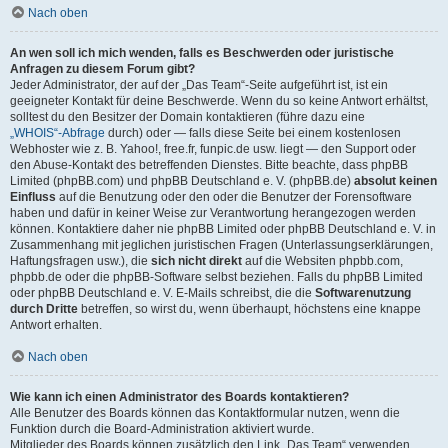
Nach oben
An wen soll ich mich wenden, falls es Beschwerden oder juristische
Anfragen zu diesem Forum gibt?
Jeder Administrator, der auf der „Das Team“-Seite aufgeführt ist, ist ein
geeigneter Kontakt für deine Beschwerde. Wenn du so keine Antwort erhältst,
solltest du den Besitzer der Domain kontaktieren (führe dazu eine
„WHOIS“-Abfrage
durch) oder — falls diese Seite bei einem kostenlosen
Webhoster wie z. B. Yahoo!, free.fr, funpic.de usw. liegt — den Support oder
den Abuse-Kontakt des betreffenden Dienstes. Bitte beachte, dass phpBB
Limited (phpBB.com) und phpBB Deutschland e. V. (phpBB.de)
absolut keinen
Einfluss
auf die Benutzung oder den oder die Benutzer der Forensoftware
haben und dafür in keiner Weise zur Verantwortung herangezogen werden
können. Kontaktiere daher nie phpBB Limited oder phpBB Deutschland e. V. in
Zusammenhang mit jeglichen juristischen Fragen (Unterlassungserklärungen,
Haftungsfragen usw.), die
sich nicht direkt
auf die Websiten phpbb.com,
phpbb.de oder die phpBB-Software selbst beziehen. Falls du phpBB Limited
oder phpBB Deutschland e. V. E-Mails schreibst, die die
Softwarenutzung
durch Dritte
betreffen, so wirst du, wenn überhaupt, höchstens eine knappe
Antwort erhalten.
Nach oben
Wie kann ich einen Administrator des Boards kontaktieren?
Alle Benutzer des Boards können das Kontaktformular nutzen, wenn die
Funktion durch die Board-Administration aktiviert wurde.
Mitglieder des Boards können zusätzlich den Link „Das Team“ verwenden.