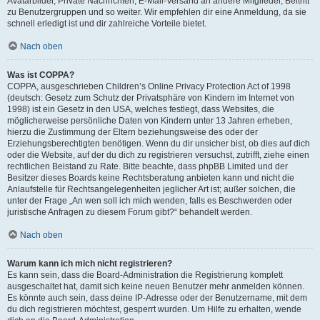
Avatarbilder, Private Nachrichten, E-Mail-Versand an andere Mitglieder, Beitritt
zu Benutzergruppen und so weiter. Wir empfehlen dir eine Anmeldung, da sie
schnell erledigt ist und dir zahlreiche Vorteile bietet.
Nach oben
Was ist COPPA?
COPPA, ausgeschrieben Children’s Online Privacy Protection Act of 1998
(deutsch: Gesetz zum Schutz der Privatsphäre von Kindern im Internet von
1998) ist ein Gesetz in den USA, welches festlegt, dass Websites, die
möglicherweise persönliche Daten von Kindern unter 13 Jahren erheben,
hierzu die Zustimmung der Eltern beziehungsweise des oder der
Erziehungsberechtigten benötigen. Wenn du dir unsicher bist, ob dies auf dich
oder die Website, auf der du dich zu registrieren versuchst, zutrifft, ziehe einen
rechtlichen Beistand zu Rate. Bitte beachte, dass phpBB Limited und der
Besitzer dieses Boards keine Rechtsberatung anbieten kann und nicht die
Anlaufstelle für Rechtsangelegenheiten jeglicher Art ist; außer solchen, die
unter der Frage „An wen soll ich mich wenden, falls es Beschwerden oder
juristische Anfragen zu diesem Forum gibt?“ behandelt werden.
Nach oben
Warum kann ich mich nicht registrieren?
Es kann sein, dass die Board-Administration die Registrierung komplett
ausgeschaltet hat, damit sich keine neuen Benutzer mehr anmelden können.
Es könnte auch sein, dass deine IP-Adresse oder der Benutzername, mit dem
du dich registrieren möchtest, gesperrt wurden. Um Hilfe zu erhalten, wende