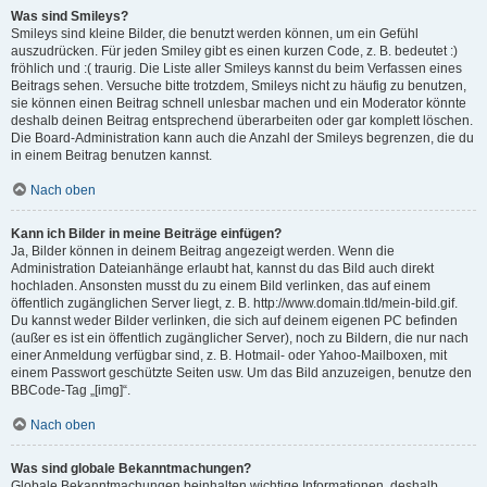
Was sind Smileys?
Smileys sind kleine Bilder, die benutzt werden können, um ein Gefühl
auszudrücken. Für jeden Smiley gibt es einen kurzen Code, z. B. bedeutet :)
fröhlich und :( traurig. Die Liste aller Smileys kannst du beim Verfassen eines
Beitrags sehen. Versuche bitte trotzdem, Smileys nicht zu häufig zu benutzen,
sie können einen Beitrag schnell unlesbar machen und ein Moderator könnte
deshalb deinen Beitrag entsprechend überarbeiten oder gar komplett löschen.
Die Board-Administration kann auch die Anzahl der Smileys begrenzen, die du
in einem Beitrag benutzen kannst.
Nach oben
Kann ich Bilder in meine Beiträge einfügen?
Ja, Bilder können in deinem Beitrag angezeigt werden. Wenn die
Administration Dateianhänge erlaubt hat, kannst du das Bild auch direkt
hochladen. Ansonsten musst du zu einem Bild verlinken, das auf einem
öffentlich zugänglichen Server liegt, z. B. http://www.domain.tld/mein-bild.gif.
Du kannst weder Bilder verlinken, die sich auf deinem eigenen PC befinden
(außer es ist ein öffentlich zugänglicher Server), noch zu Bildern, die nur nach
einer Anmeldung verfügbar sind, z. B. Hotmail- oder Yahoo-Mailboxen, mit
einem Passwort geschützte Seiten usw. Um das Bild anzuzeigen, benutze den
BBCode-Tag „[img]“.
Nach oben
Was sind globale Bekanntmachungen?
Globale Bekanntmachungen beinhalten wichtige Informationen, deshalb