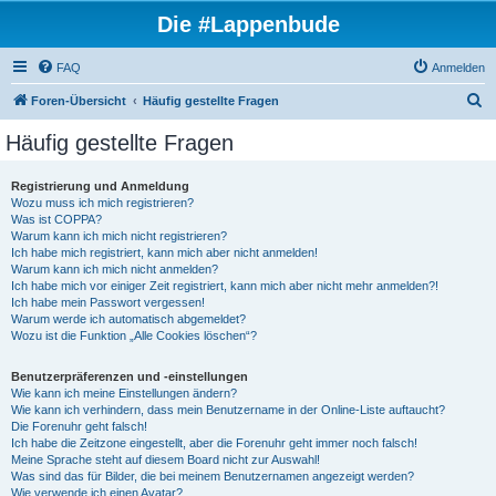
Die #Lappenbude
FAQ
Anmelden
S
Foren-Übersicht
Häufig gestellte Fragen
u
Häufig gestellte Fragen
c
h
Registrierung und Anmeldung
Wozu muss ich mich registrieren?
e
Was ist COPPA?
Warum kann ich mich nicht registrieren?
Ich habe mich registriert, kann mich aber nicht anmelden!
Warum kann ich mich nicht anmelden?
Ich habe mich vor einiger Zeit registriert, kann mich aber nicht mehr anmelden?!
Ich habe mein Passwort vergessen!
Warum werde ich automatisch abgemeldet?
Wozu ist die Funktion „Alle Cookies löschen“?
Benutzerpräferenzen und -einstellungen
Wie kann ich meine Einstellungen ändern?
Wie kann ich verhindern, dass mein Benutzername in der Online-Liste auftaucht?
Die Forenuhr geht falsch!
Ich habe die Zeitzone eingestellt, aber die Forenuhr geht immer noch falsch!
Meine Sprache steht auf diesem Board nicht zur Auswahl!
Was sind das für Bilder, die bei meinem Benutzernamen angezeigt werden?
Wie verwende ich einen Avatar?